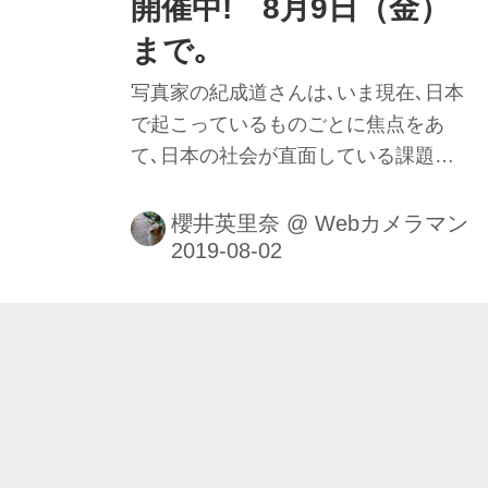
開催中! 8月9日（金）
まで｡
写真家の紀成道さんは､いま現在､日本
で起こっているものごとに焦点をあ
て､日本の社会が直面している課題を
レンズを通して見つめることで､人々
がいかにその課題に取り組み､乗り越
櫻井英里奈
@
Webカメラマン
えていくかを記録しています｡そして､
そこには日本が､日本たらしめている
何かが写り込んでいるといいます｡