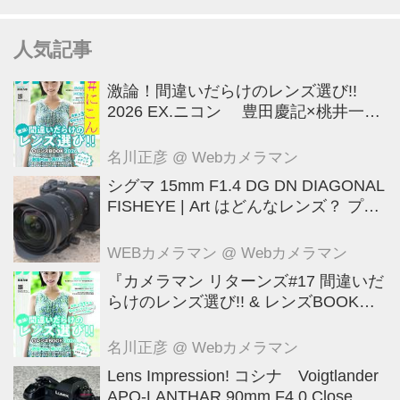
人気記事
激論！間違いだらけのレンズ選び!!
2026 EX.ニコン 豊田慶記×桃井一至
×山田久美夫×井上雅行（発言ナシ）
名川正彦
@ Webカメラマン
シグマ 15mm F1.4 DG DN DIAGONAL
FISHEYE | Art はどんなレンズ？ プロ
カメラマンが実写して解説
WEBカメラマン
@ Webカメラマン
『カメラマン リターンズ#17 間違いだ
らけのレンズ選び!! & レンズBOOK
2026』は2026年7月23日発売!!!!
名川正彦
@ Webカメラマン
Lens Impression! コシナ Voigtlander
APO-LANTHAR 90mm F4.0 Close