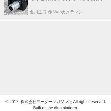
Focus VM ●実勢価格： 12万1000円
（税込） ●マウント:ベッサM ●photo
名川正彦
@ Webカメラマン
＆text:豊田慶記
© 2017- 株式会社モーターマガジン社 All rights reserved.
Built on
the dino platform
.