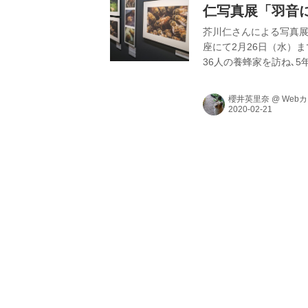
仁写真展「羽音
芥川仁さんによる写真展
座にて2月26日（水）
36人の養蜂家を訪ね､
た写真から41点を展示
まで巡回します｡
櫻井英里奈
@
Web