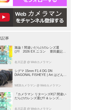
気記事
激論！間違いだらけのレンズ選
び!! 2026 EX.ニコン 豊田慶記×
桃井一至×山田久美夫×井上雅行（発
言ナシ）
名川正彦
@ Webカメラマン
シグマ 15mm F1.4 DG DN
DIAGONAL FISHEYE | Art はどんな
レンズ？ プロカメラマンが実写して
解説
WEBカメラマン
@ Webカメラマン
『カメラマン リターンズ#17 間違い
だらけのレンズ選び!! & レンズ
BOOK 2026』は2026年7月23日発
売!!!!
名川正彦
@ Webカメラマン