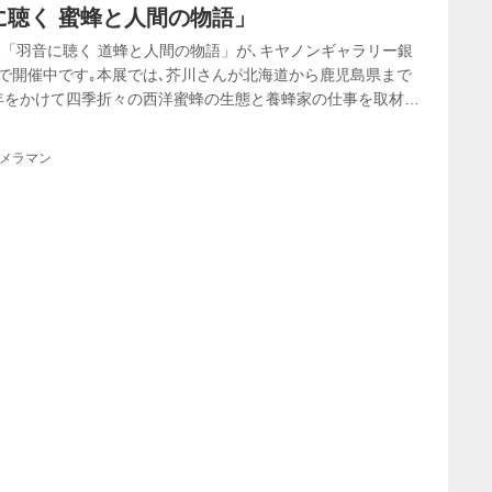
に聴く 蜜蜂と人間の物語」
「羽音に聴く 道蜂と人間の物語」が､キヤノンギャラリー銀
まで開催中です｡本展では､芥川さんが北海道から鹿児島県まで
5年をかけて四季折々の西洋蜜蜂の生態と養蜂家の仕事を取材し
｡キヤノンギャラリー大阪では､4月2日（木）から4月8日（水）
カメラマン