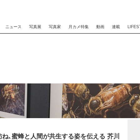
ニュース
写真展
写真家
月カメ特集
動画
連載
LIFES
ね､蜜蜂と人間が共生する姿を伝える 芥川