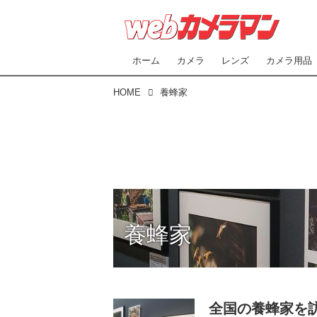
ホーム
カメラ
レンズ
カメラ用品
HOME
養蜂家
養蜂家
全国の養蜂家を訪