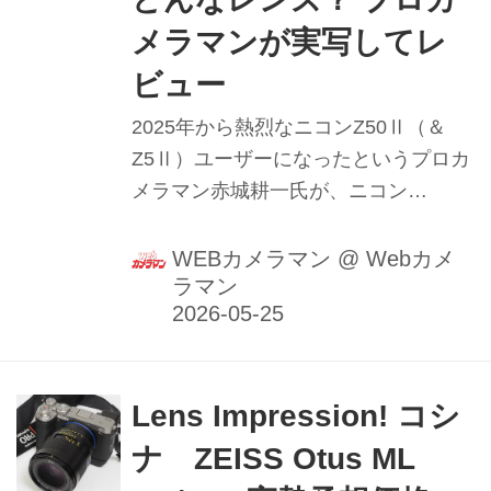
メラマンが実写してレ
ビュー
2025年から熱烈なニコンZ50Ⅱ（＆
Z5Ⅱ）ユーザーになったというプロカ
メラマン赤城耕一氏が、ニコン
「NIKKOR Z DX 16-50mm f/2.8 VR」
の魅力を本音で語ります！（2026年1
WEBカメラマン
@
Webカメ
ラマン
月21日公開、2026年5月22日リライ
ト）
Lens Impression! コシ
ナ ZEISS Otus ML