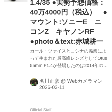
1.4/35 ●実勢予想価格：
40万4000円（税込） ●
マウント:ソニーE ニ
コンZ キヤノンRF
●photo＆text:赤城耕一
カール・ツァイスとコシナの協業によ
って生まれた最高峰レンズとしてOtus
55mm F1.4が登場したのは2014年のこ
と。そして昨年、ミラーレス用にリニ
ューアルされた"Otus ML
名川正彦
@
Webカメラマン
1.4/50"と"Otus ML 1.4/85"をリリー
ス。本製品はその流れを受けた第三弾
の焦点距離35mm版となります。
Official Staff