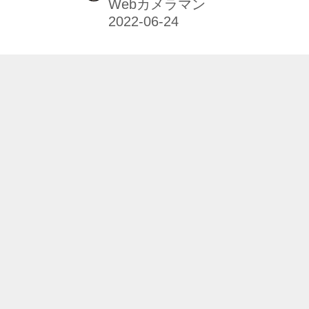
Webカメラマン
そのままに、新たに「OM SYSTEM」
のブランド名を冠しての新生OM-1。
その魅力とポテンシャルを、赤城耕一
さん&豊田慶記さんを主筆に､各ジャン
ルのプロを迎えてお届けします！