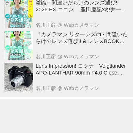
激論！間違いだらけのレンズ選び!!
2026 EX.ニコン 豊田慶記×桃井一至
×山田久美夫×井上雅行（発言ナシ）
名川正彦
@ Webカメラマン
『カメラマン リターンズ#17 間違いだ
らけのレンズ選び!! & レンズBOOK
2026』は2026年7月23日発売!!!!
名川正彦
@ Webカメラマン
Lens Impression! コシナ Voigtlander
APO-LANTHAR 90mm F4.0 Close
Focus VM ●実勢価格： 12万1000円
（税込） ●マウント:ベッサM ●photo
名川正彦
@ Webカメラマン
＆text:豊田慶記