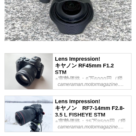
Lens Impression!
キヤノン RF45mm F1.2
STM
●実勢価格：6万6000円（税
cameraman.motormagazine.co.jp
込）
●photo＆text:豊田慶記 - Web
カメラマン
Lens Impression!
キヤノン RF7-14mm F2.8-
2025年末、キヤノンから魅力的
3.5 L FISHEYE STM
な大口径単焦点レンズが登場し
●実勢価格：25万8500円（税
た。開放F1.2という大口径であり
cameraman.motormagazine.co.jp
込）
ながら重さが350g未満と、現代
●photo＆text:山本純一 - Web