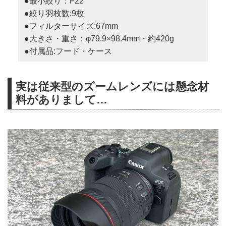
●最小絞り：F22
●絞り羽枚数:9枚
●フィルターサイズ:67mm
●大きさ・重さ：φ79.9×98.4mm・約420g
●付属品:フード・ケース
実は従来型のズームレンズには懸念材
料がありまして…