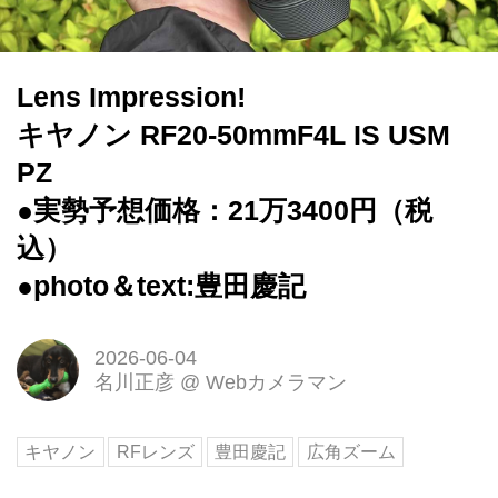
Lens Impression!
キヤノン RF20-50mmF4L IS USM
PZ
●実勢予想価格：21万3400円（税
込）
●photo＆text:豊田慶記
2026-06-04
名川正彦
@
Webカメラマン
キヤノン
RFレンズ
豊田慶記
広角ズーム