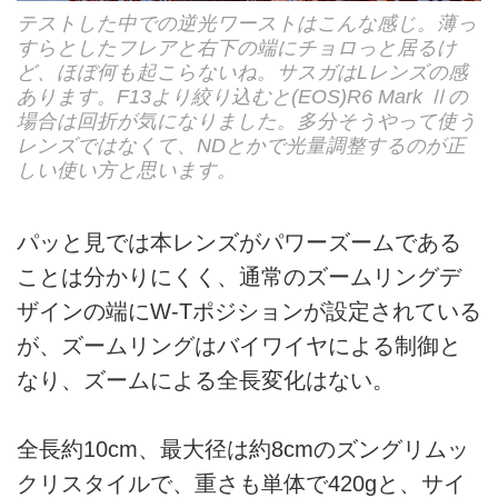
テストした中での逆光ワーストはこんな感じ。薄っ
すらとしたフレアと右下の端にチョロっと居るけ
ど、ほぼ何も起こらないね。サスガはLレンズの感
あります。F13より絞り込むと(EOS)R6 Mark Ⅱの
場合は回折が気になりました。多分そうやって使う
レンズではなくて、NDとかで光量調整するのが正
しい使い方と思います。
パッと見では本レンズがパワーズームである
ことは分かりにくく、通常のズームリングデ
ザインの端にW-Tポジションが設定されている
が、ズームリングはバイワイヤによる制御と
なり、ズームによる全長変化はない。
全長約10cm、最大径は約8cmのズングリムッ
クリスタイルで、重さも単体で420gと、サイ