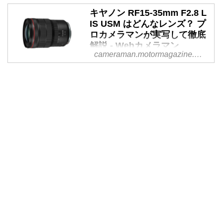
の大口径AFレンズとしては異例
カメラマン
の軽さを誇る。この軽さを実現し
キヤノン RF15-35mm F2.8 L
IS USM はどんなレンズ？ プ
た立役者は大口径のプラスチック
この2月20日にRF14mmと同時発
ロカメラマンが実写して徹底
モールドレンズだろう。RF28mm
売となったRF7-14mm。今をさか
解説 - Webカメラマン
F2.8 STMのカモメレンズなど、
のぼること15年前に出たEF8-
cameraman.motormagazine.co.jp
キヤノンはPMo非球面レンズでは
15mm F4 L USMの後継レンズと
キヤノンの超広角ズームレンズ
一歩リードしているように感じて
なる。ということでEF8-15mmを
「RF15-35mm F2.8 L IS USM」
いる。
発売以来愛用している筆者にとっ
の性能は？ プロカメラマン・チ
ては待望の新型レンズの登場とな
ャーリィ古庄氏が実際に撮影した
り、発表と同時に即座にオーダー
インプレッションを、写真ととも
を入れた次第である。
に徹底解説します。