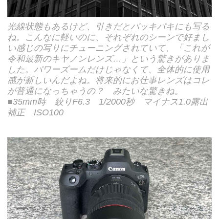
光線状態もあるけど、引きだとパッキパキにも写る
ね。こんなに軽いのに、それぞれのシーンで好まし
い感じの写りにチューニングされていて、「これが
令和最新のキヤノンレンズ…」という驚きがありま
した。パワーズームだけじゃなくて、全体的に使用
感が新しいんだよね。将来的にお仕事レンズはコレ
が普通になっちゃうの？ みたいな驚きね。
■35mm時 絞りF6.3 1/2000秒 マイナス1.0露出
補正 ISO100