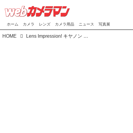
ホーム
カメラ
レンズ
カメラ用品
ニュース
写真展
HOME
Lens Impression! キヤノン RF20-50mmF4L IS USM PZ ●実勢予想価格：21万3400円（税込） ●photo＆text:豊田慶記