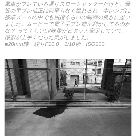
風車がブレている通りスローシャッターだけど、最
近の手ブレ補正は何事もなく撮れるね。本レンズは
標準ズームの中でも屈指くらいの制御の良さに思い
ました。ムービーで電子手ブレ補正利かしてるのか
な？ ってくらいLV映像がビタッと安定していて、
撮影が上手くなった気がしました。
■20mm時 絞りF10.0 1/10秒 ISO100