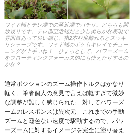
ワイド端とテレ端での至近端でパチリ。どちらも開
放絞りです。テレ側至近端だと少し柔らかな表現で
雰囲気あって良い感じ。指2本程度離れるとスッキ
リシャープです。ワイド端のボケもキレイでチュー
ニングが上手いね！ ひょっとして、パワーズーム
をフローティングフォーカス的にも使えたりするの
かな？
通常ポジションのズーム操作トルクはかなり
軽く、筆者個人の意見で言えば軽すぎて微妙
な調整が難しく感じられた。対してパワーズ
ームのレスポンスは異次元。これまでの手動
ズームと遜色ない速度で駆動するので、パワ
ーズームに対するイメージを完全に塗り替え