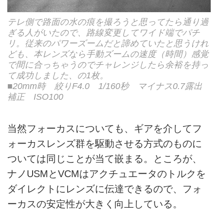
テレ側で路面の水の痕を撮ろうと思ってたら通り過
ぎる人がいたので、路線変更してワイド端でパチ
リ。従来のパワーズームだと諦めていたと思うけれ
ども、本レンズなら手動ズームの速度（時間）感覚
で間に合っちゃうのでチャレンジしたら余裕を持っ
て成功しました、の1枚。
■20mm時 絞りF4.0 1/160秒 マイナス0.7露出
補正 ISO100
当然フォーカスについても、ギアを介してフ
ォーカスレンズ群を駆動させる方式のものに
ついては同じことが当て嵌まる。ところが、
ナノUSMとVCMはアクチュエータのトルクを
ダイレクトにレンズに伝達できるので、フォ
ーカスの安定性が大きく向上している。