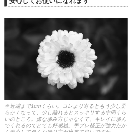
安心してお使いになれます
至近端まで1cmくらい。コレより寄るともう少し柔
らかくなって、少し離れるとスッキリする中間くら
いのところ。嫌な滲み方じゃなくて、キレイに滲ん
でくれるのでとても好感触。手ブレ補正が強力だか
ら安心して色んな撮り方が出来て良いですね。