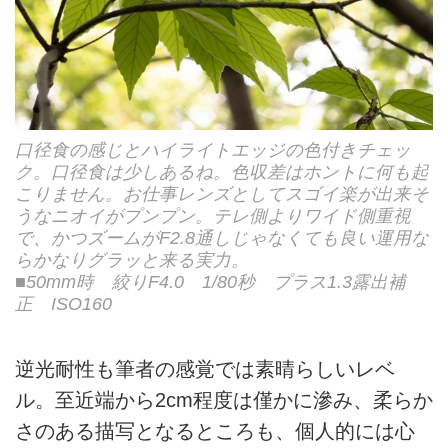
口径食の感じとハイライトエッジの色付きチェッ
ク。口径食は少しあるね。色収差はホントに何も起
こりません。お仕事レンズとしてスゴイ楽が出来そ
うなニオイがプンプン。テレ側よりワイド側重視
で、かつズームがF2.8通しじゃなくても良い運用な
らかなりグラッと来る実力。
■50mm時 絞りF4.0 1/80秒 プラス1.3露出補
正 ISO160
逆光耐性も筆者の感覚では素晴らしいレベ
ル。至近端から2cm程度は僅かに滲み、柔らか
さのある描写となるところも、個人的には心