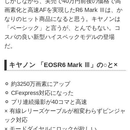
しかしながら、実売で40万円前後の価格で高
画素化と高速AFを実現したR6 Mark Ⅲは、か
なりのヒット商品になると思う。キヤノンは
「ベーシック」と言うが、とんでもない。コ
スパの良い新型ハイスペックモデルの登場
だ。
キヤノン 「EOSR6 Mark Ⅲ」の○と×
⚪︎ 約3250万画素にアップ
⚪︎ CFexpress対応になった
⚪︎ プリ連続撮影が40コマと高速
× 有線レリーズケーブルが相変わらずピンジャ
ック対応
× モードダイヤルにロックが欲しい