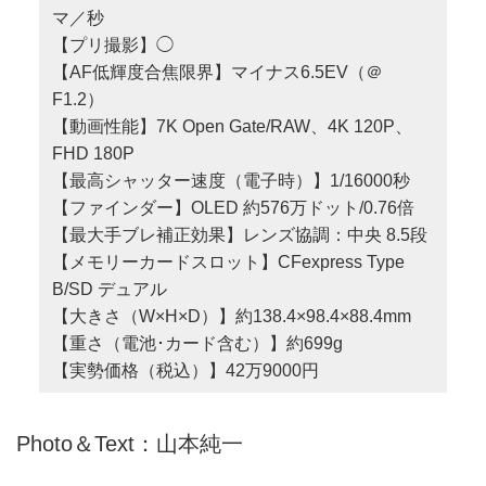
マ／秒
【プリ撮影】◯
【AF低輝度合焦限界】マイナス6.5EV（＠
F1.2）
【動画性能】7K Open Gate/RAW、4K 120P、
FHD 180P
【最高シャッター速度（電子時）】1/16000秒
【ファインダー】OLED 約576万ドット/0.76倍
【最大手ブレ補正効果】レンズ協調：中央 8.5段
【メモリーカードスロット】CFexpress Type
B/SD デュアル
【大きさ（W×H×D）】約138.4×98.4×88.4mm
【重さ（電池･カード含む）】約699g
【実勢価格（税込）】42万9000円
Photo＆Text：山本純一