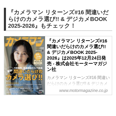
『カメラマン リターンズ#16 間違いだ
らけのカメラ選び!! & デジカメBOOK
2025-2026』もチェック！
『カメラマン リターンズ#16
間違いだらけのカメラ選び!!
& デジカメBOOK 2025-
2026』は2025年12月24日発
売 - 株式会社モーターマガジ
ン社
カメラマン リターンズ#16 間違い
だらけのカメラ選び!! & デジカメ
BOOK 2025-2026
www.motormagazine.co.jp
定価 1,700円（本体 1,545円）
合い言葉は “忖度無用！”
年末年始はコタツにミカン、そし
てゲッカメ♪