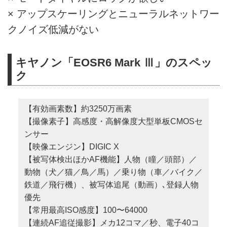
× アップスケーリングとニューラルネットワー
クノイズ低減がない
キヤノン「EOSR6 Mark Ⅲ」のスペッ
ク
【有効画素数】約3250万画素
【撮像素子】高感度・高解像度大型単板CMOSセ
ンサー
【映像エンジン】DIGIC X
【被写体検出ほかAF機能】人物（瞳／頭部）／
動物（犬／猫／鳥／馬）／乗り物（車／バイク／
鉄道／飛行機）、被写体追尾（動画）､登録人物
優先
【常用最高ISO感度】100〜64000
【連続AF追従撮影】メカ12コマ／秒、電子40コ