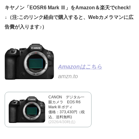
キヤノン「EOSR6 Mark Ⅲ」をAmazon＆楽天でcheck!
↓（注:このリンク経由で購入すると、Webカメラマンに広
告費が入ります♪）
Amazonはこちら
amzn.to
CANON デジタル一
眼カメラ EOS R6
Mark III ボディ
価格：373,430円（税
込、送料無料)
(2026/4/30時点)