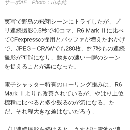
サーボAF Photo：山本純一
実写で野鳥の飛翔シーンにトライしたが、プ
リ連続撮影0.5秒で40コマ、R6 Mark Ⅱに比べ
てCFexpressの採用とバッファが増えたおかげ
で、JPEG＋CRAWでも280枚、約7秒もの連続
撮影が可能になり、動きの速い一瞬のシーン
を捉えることが楽になった。
電子シャッター特有のローリング歪みは、R6
Mark Ⅱよりも改善されているが、やはり上位
機種に比べると多少残るのが気になる。た
だ、それ程大きな差はないだろう。
プリ連続撮影を続けると、さすがに電池の消