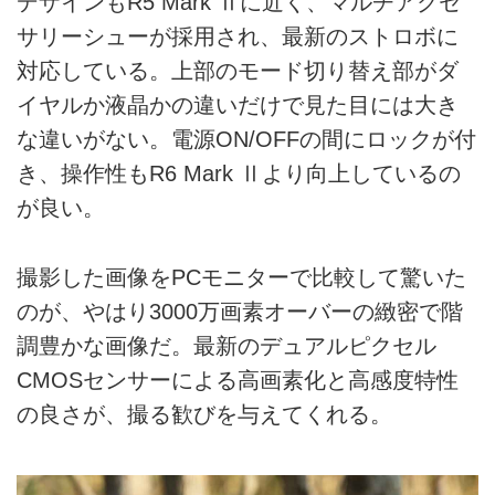
デザインもR5 Mark Ⅱに近く、マルチアクセ
サリーシューが採用され、最新のストロボに
対応している。上部のモード切り替え部がダ
イヤルか液晶かの違いだけで見た目には大き
な違いがない。電源ON/OFFの間にロックが付
き、操作性もR6 Mark Ⅱより向上しているの
が良い。
撮影した画像をPCモニターで比較して驚いた
のが、やはり3000万画素オーバーの緻密で階
調豊かな画像だ。最新のデュアルピクセル
CMOSセンサーによる高画素化と高感度特性
の良さが、撮る歓びを与えてくれる。