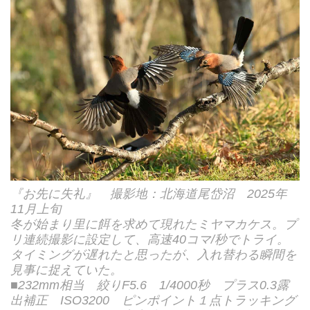
『お先に失礼』 撮影地：北海道尾岱沼 2025年
11月上旬
冬が始まり里に餌を求めて現れたミヤマカケス。プ
リ連続撮影に設定して、高速40コマ/秒でトライ。
タイミングが遅れたと思ったが、入れ替わる瞬間を
見事に捉えていた。
■232mm相当 絞りF5.6 1/4000秒 プラス0.3露
出補正 ISO3200 ピンポイント１点トラッキング