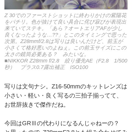
Z 30でのファーストショットに終わりかけの紫陽花
をパチリ。色が抜けて良い具合に侘び寂びが表現出
来ていてステキ。「あら？オートエリアAFが少し
良くなったような…??」とこのタイミングで思った
次第。Z28mmf/2.8は写りは良いんだけど、前玉が
小さくて格好悪いのよねぇ。この前玉サイズにこの
太さの鏡筒必要ある？ みたいな。
■NIKKOR Z28mm f/2.8 絞り優先AE（F2.8 1/500
秒） プラス0.7露出補正 ISO100
写りは文句ナシ。Z16-50mmのキットレンズは
小さい・軽い・良く写るの三拍子揃ってて、
お世辞抜きで傑作だね。
今回はGRⅢの代わりになるんじゃねーの？