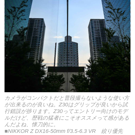
カメラがコンパクトだと普段撮らないような使い方
が出来るのが良いね。Z30はグリップが良いから試
行錯誤が捗ります。Z30ってエントリー向けのモデ
ルだけど、歴戦の猛者にこそオススメって感がある
んだよね、懐刀的に。
■NIKKOR Z DX16-50mm f/3.5-6.3 VR 絞り優先