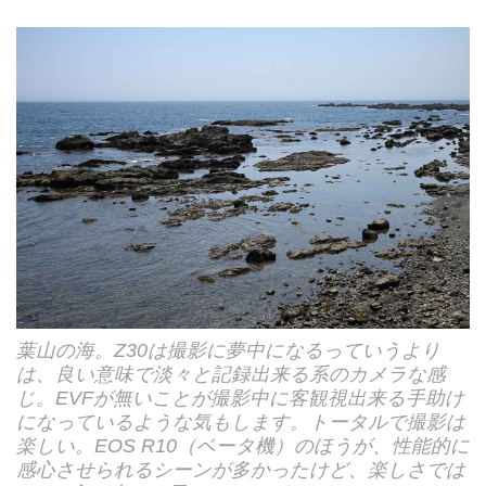
葉山の海。Z30は撮影に夢中になるっていうより
は、良い意味で淡々と記録出来る系のカメラな感
じ。EVFが無いことが撮影中に客観視出来る手助け
になっているような気もします。トータルで撮影は
楽しい。EOS R10（ベータ機）のほうが、性能的に
感心させられるシーンが多かったけど、楽しさでは