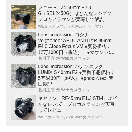
ソニー FE 24-50mm F2.8
G（SEL2450G）はどんなレンズ？
プロカメラマンが実写して解説
WEBカメラマン
@ Webカメラマン
Lens Impression! コシナ
Voigtlander APO-LANTHAR 90mm
F4.0 Close Focus VM ●実勢価格：
12万1000円（税込） ●マウント:ベ
ッサM ●photo＆text:豊田慶記
名川正彦
@ Webカメラマン
Lens Impression! パナソニック
LUMIX S 40mm F2 ●実勢予想価格：
5万6430円（税込） ●photo＆text:豊
田慶記
名川正彦
@ Webカメラマン
キヤノン「RF45mm F1.2 STM」はど
んなレンズ？ プロカメラマンが実写
してレビュー
WEBカメラマン
@ Webカメラマン