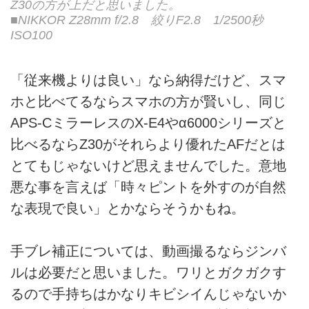
Z30の方が上だと思いました。
■NIKKOR Z28mm f/2.8 絞りF2.8 1/2500秒
ISO100
「従来機よりは良い」なら納得だけど、スマ
ホと比べてるならスマホの方が賢いし、同じ
APS-CミラーレスのX-E4やα6000シリーズと
比べるならZ30がそれらより優れたAFだとは
とてもじゃないけど思えませんでした。意地
悪な事を言えば「時々ピントを外すのが自然
な表現で良い」とかならそうかもね。
手ブレ補正については、動画撮るならジンバ
ルは必要だと思いました。ワリとガクガクす
るので手持ちはかなりキビシイんじゃないか