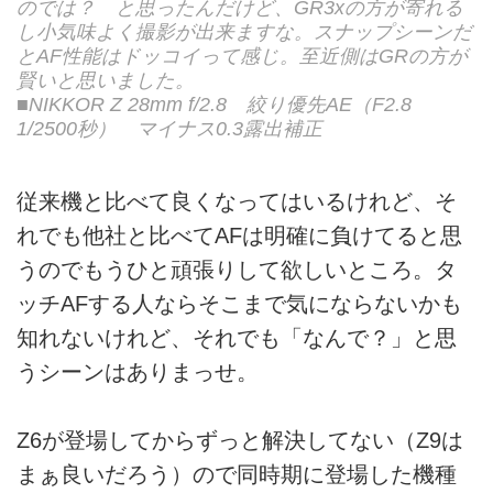
のでは？ と思ったんだけど、GR3xの方が寄れる
し小気味よく撮影が出来ますな。スナップシーンだ
とAF性能はドッコイって感じ。至近側はGRの方が
賢いと思いました。
■NIKKOR Z 28mm f/2.8 絞り優先AE（F2.8
1/2500秒） マイナス0.3露出補正
従来機と比べて良くなってはいるけれど、そ
れでも他社と比べてAFは明確に負けてると思
うのでもうひと頑張りして欲しいところ。タ
ッチAFする人ならそこまで気にならないかも
知れないけれど、それでも「なんで？」と思
うシーンはありまっせ。
Z6が登場してからずっと解決してない（Z9は
まぁ良いだろう）ので同時期に登場した機種