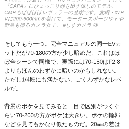
『CAPA』にひょっこり顔を出す流しのモデル。
CMRもほぼほぼレギュラーの登場です。愛機・α7R
Vに200-600mmを着けて、モータースポーツやトや
野鳥も撮るカメラ女子。 #しずカメラ @
そしてもう一つ。完全マニュアルの同一EVカ
ットだが70-180の方が少し暗めだ。これはほ
ぼ全シーンで同様で、実際には70-180はF2.8
よりもほんのわずかに暗いのかもしれない。
ただし1/4段にも満たない、ごくわずかなレベ
ルだ。
背景のボケを見てみると一目で区別がつくぐ
らい70-200の方がボケは大きい。ボケの輪郭
などを見てもかなり似たものだ。20㎜の差は