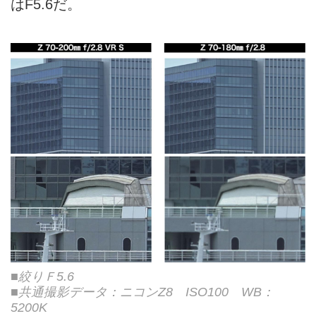
はF5.6だ。
■絞りＦ5.6
■共通撮影データ：ニコンZ8 ISO100 WB：
5200K