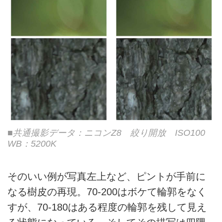
■共通撮影データ：ニコンZ8 絞り開放 ISO100
WB：5200K
そのいい例が写真左上など、ピントが手前に
なる樹皮の再現。70-200はボケて輪郭をなく
すが、70-180はある程度の輪郭を残して見え