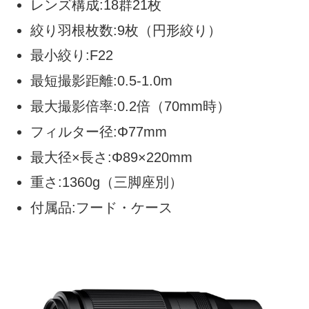
レンズ構成:18群21枚
絞り羽根枚数:9枚（円形絞り）
最小絞り:F22
最短撮影距離:0.5-1.0m
最大撮影倍率:0.2倍（70mm時）
フィルター径:Φ77mm
最大径×長さ:Φ89×220mm
重さ:1360g（三脚座別）
付属品:フード・ケース