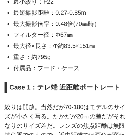
最小絞り：F22
最短撮影距離：0.27-0.85m
最大撮影倍率：0.48倍(70㎜時）
フィルター径：Φ67㎜
最大径×長さ：Φ約83.5×151㎜
重さ：約795g
付属品：フード・ケース
Case 1：テレ端 近距離ポートレート
絞りは開放。当然だが70-180はモデルのサイ
ズが小さく写る。たかだが20㎜の差だがそれ
なりのサイズ差だ。レンズの焦点距離は無限