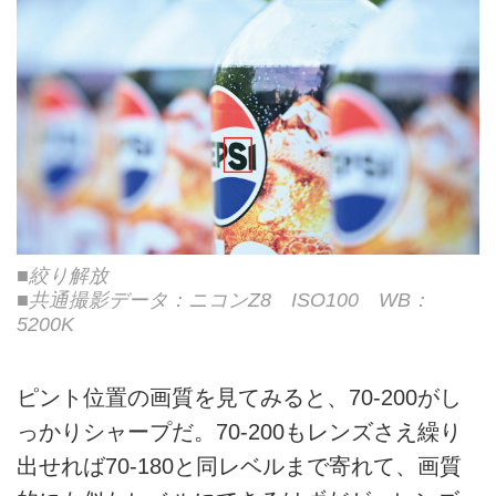
■絞り解放
■共通撮影データ：ニコンZ8 ISO100 WB：
5200K
ピント位置の画質を見てみると、70-200がし
っかりシャープだ。70-200もレンズさえ繰り
出せれば70-180と同レベルまで寄れて、画質