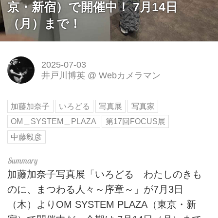
京・新宿）で開催中！ 7月14日
（月）まで！
2025-07-03
井戸川博英
@
Webカメラマン
加藤加奈子
いろどる
写真展
写真家
OM＿SYSTEM＿PLAZA
第17回FOCUS展
中藤毅彦
加藤加奈子写真展「いろどる わたしのきも
のに、まつわる人々～序章～」が7月3日
（木）よりOM SYSTEM PLAZA（東京・新