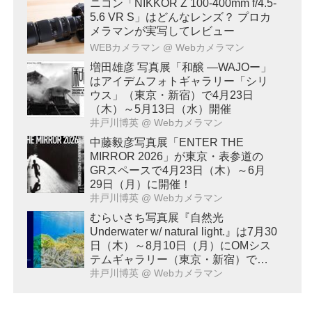
ニコン「NIKKOR Z 100-400mm f/4.5-
5.6 VR S」はどんなレンズ？ プロカ
メラマンが実写してレビュー
WEBカメラマン
@ Webカメラマン
増田雄彦 写真展「和醸 ―WAJOー」
はアイデムフォトギャラリー「シリ
ウス」（東京・新宿）で4月23日
（木）～5月13日（水）開催
井戸川博英
@ Webカメラマン
中藤毅彦写真展「ENTER THE
MIRROR 2026」が東京・表参道の
GRスペースで4月23日（木）～6月
29日（月）に開催！
井戸川博英
@ Webカメラマン
むらいさち写真展『自然光
Underwater w/ natural light.』は7月30
日（木）～8月10日（月）にOMシス
テムギャラリー（東京・新宿）で開
催！
井戸川博英
@ Webカメラマン