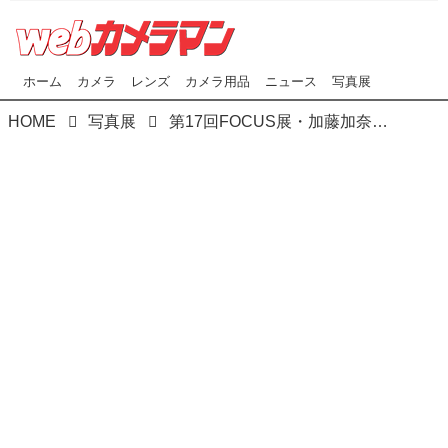
ホーム
カメラ
レンズ
カメラ用品
ニュース
写真展
HOME
写真展
第17回FOCUS展・加藤加奈子写真展「いろどる わたしのきものに、まつわる人々～序章～」が7月3日（木）よりOM SYSTEM PLAZA（東京・新宿）で開催中！ 7月14日（月）まで！