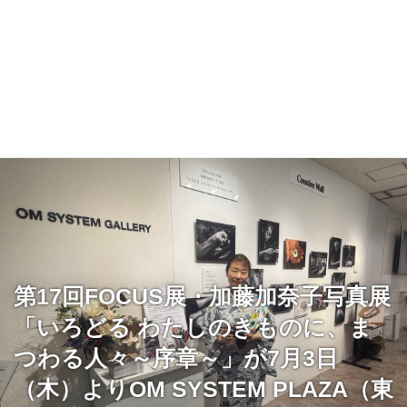
第17回FOCUS展・加藤加奈子写真展
「いろどる わたしのきものに、ま
つわる人々～序章～」が7月3日
（木）よりOM SYSTEM PLAZA（東