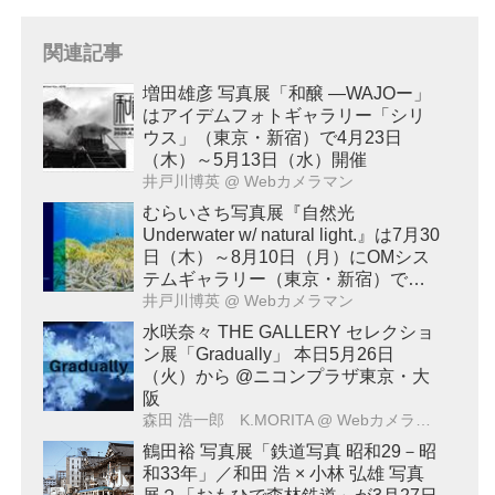
関連記事
増田雄彦 写真展「和醸 ―WAJOー」
はアイデムフォトギャラリー「シリ
ウス」（東京・新宿）で4月23日
（木）～5月13日（水）開催
井戸川博英
@ Webカメラマン
むらいさち写真展『自然光
Underwater w/ natural light.』は7月30
日（木）～8月10日（月）にOMシス
テムギャラリー（東京・新宿）で開
催！
井戸川博英
@ Webカメラマン
水咲奈々 THE GALLERY セレクショ
ン展「Gradually」 本日5月26日
（火）から @ニコンプラザ東京・大
阪
森田 浩一郎 K.MORITA
@ Webカメラマン
鶴田裕 写真展「鉄道写真 昭和29－昭
和33年」／和田 浩 × 小林 弘雄 写真