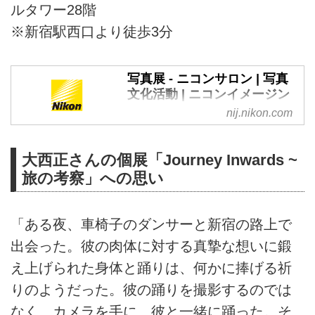
ルタワー28階
※新宿駅西口より徒歩3分
写真展 - ニコンサロン | 写真
文化活動 | ニコンイメージン
グ
nij.nikon.com
ニコンサロンは、ニコンイメージ
ングジャパンが運営する写真文化
大西正さんの個展「Journey Inwards ~
向上を目的とした展示スペースで
旅の考察」への思い
す。
「ある夜、車椅子のダンサーと新宿の路上で
出会った。彼の肉体に対する真摯な想いに鍛
え上げられた身体と踊りは、何かに捧げる祈
りのようだった。彼の踊りを撮影するのでは
なく、カメラを手に、彼と一緒に踊った。そ