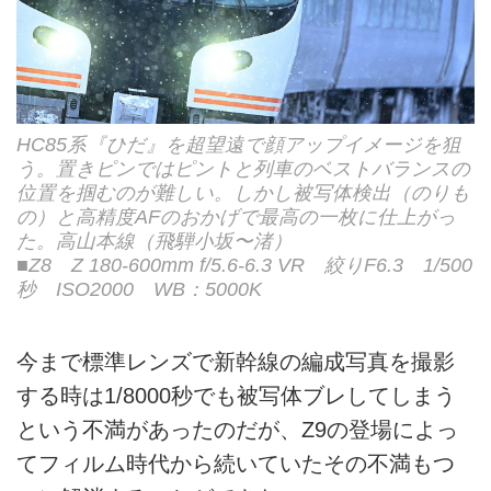
HC85系『ひだ』を超望遠で顔アップイメージを狙
う。置きピンではピントと列車のベストバランスの
位置を掴むのが難しい。しかし被写体検出（のりも
の）と高精度AFのおかげで最高の一枚に仕上がっ
た。高山本線（飛騨小坂〜渚）
■Z8 Z 180-600mm f/5.6-6.3 VR 絞りF6.3 1/500
秒 ISO2000 WB：5000K
今まで標準レンズで新幹線の編成写真を撮影
する時は1/8000秒でも被写体ブレしてしまう
という不満があったのだが、Z9の登場によっ
てフィルム時代から続いていたその不満もつ