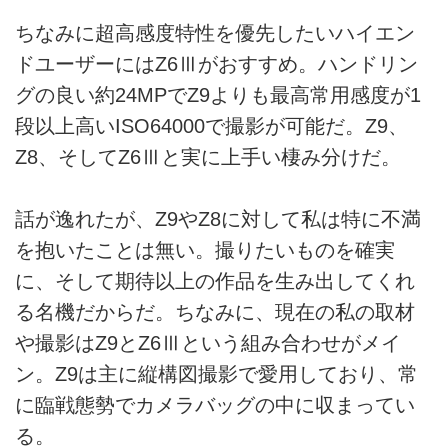
ちなみに超高感度特性を優先したいハイエン
ドユーザーにはZ6Ⅲがおすすめ。ハンドリン
グの良い約24MPでZ9よりも最高常用感度が1
段以上高いISO64000で撮影が可能だ。Z9、
Z8、そしてZ6Ⅲと実に上手い棲み分けだ。
話が逸れたが、Z9やZ8に対して私は特に不満
を抱いたことは無い。撮りたいものを確実
に、そして期待以上の作品を生み出してくれ
る名機だからだ。ちなみに、現在の私の取材
や撮影はZ9とZ6Ⅲという組み合わせがメイ
ン。Z9は主に縦構図撮影で愛用しており、常
に臨戦態勢でカメラバッグの中に収まってい
る。