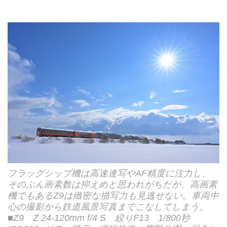
フラッグシップ機は高速連写やAF精度に注力し、
そのぶん画素数は抑えめと思われがちだが、高画素
機でもあるZ9は緻密な描写力も見逃せない。車両中
心の撮影から鉄道風景写真までこなしてしまう。
■Z9 Z 24-120mm f/4 S 絞りF13 1/800秒