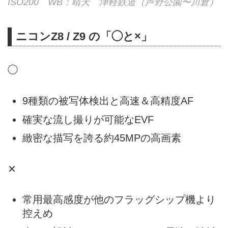
ISO200 WB：晴天 津軽鉄道（芦野公園〜川倉）
ニコンZ8 / Z9 の「◯と×」
◯
9種類の被写体検出と高速＆高精度AF
確実な流し撮りが可能なEVF
緻密な描写を誇る約45MPの高画素
✕
常用最高感度が他のフラッグシップ機より
控えめ