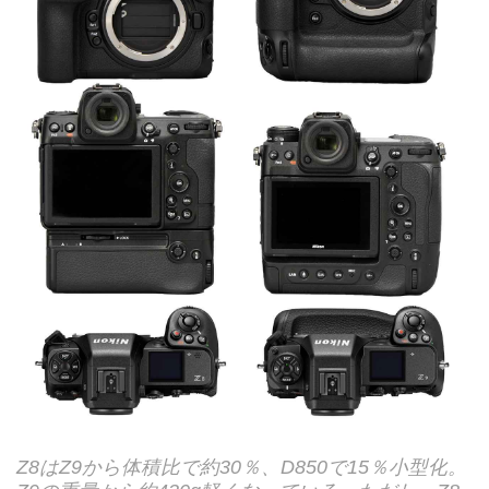
Z8はZ9から体積比で約30％、D850で15％小型化。