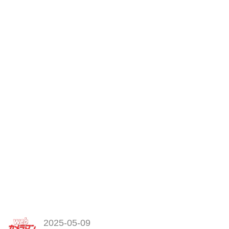
大人気企画「激論！間違いだらけ
のカメラ選び!!」の2024-2025年
版です。人気写真家論客10名によ
る、2024年に発売された新型...
2025-05-09