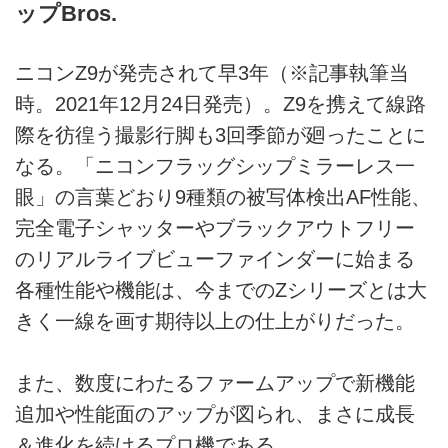
ップBros.
ニコンZ9が発売されて早3年（※記事執筆当
時。2021年12月24日発売）。Z9を携えて線路
際を彷徨う撮影行脚も3回季節が廻ったことに
なる。「ニコンフラッグシップミラーレス一
眼」の言葉どおり9種類の被写体検出AF性能、
完全電子シャッターやブラックアウトフリー
のリアルライブビューファインダーに始まる
各種性能や機能は、今までのZシリーズとは大
きく一線を画す期待以上の仕上がりだった。
また、数度にわたるファームアップで新機能
追加や性能面のアップが図られ、まさに成長
＆進化を続けるプロ機である。