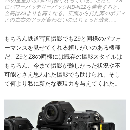
Z9の重量から約430g軽くなっている。ただし、Z8
にパワーバッテリーパックMB-N12を装着すると、
全高はZ9よりも高くなる。正面から見た際のボディ
との左右のツラが合わないのはちょっと残念…。
もちろん鉄道写真撮影でもZ9と同様のパフォ
ーマンスを見せてくれる頼りがいのある機種
だ。Z9とZ8の両機には既存の撮影スタイルは
もちろん、今まで撮影が難しかった状況や不
可能とさえ思われた撮影でも助けられ、そし
て何より私に新たな表現力を与えてくれた。