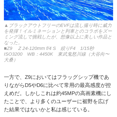
▲ブラックアウトフリーのEVFは流し撮り時に威力
を発揮！イルミネーションと列車とのコラボをズー
ミング流しで挑戦したが、想像以上に美しい作品と
なった。
■Z9 Z 24-120mm f/4 S 絞りF4 1/15秒
ISO3200 WB：4450K 東武鬼怒川線（大谷向〜
大桑）
一方で、Z9においてはフラッグシップ機であ
りながらD5やD6に比べて常用の最高感度が控
えめだ。しかしこれは約45MPの高画素機にし
たことで、より多くのユーザーに裾野を広げ
た結果ではないかと私は感じている。