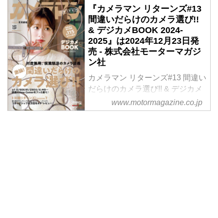
『カメラマン リターンズ#13
間違いだらけのカメラ選び!!
& デジカメBOOK 2024-
2025』は2024年12月23日発
売 - 株式会社モーターマガジ
ン社
カメラマン リターンズ#13 間違い
だらけのカメラ選び!! & デジカメ
BOOK 2024-2025
www.motormagazine.co.jp
定価 1,650円（本体 1,500円）
合い言葉は “忖度無用！”
年末年始はコタツにミカン、そし
てゲッカメ♪
カメラ買えなくても、良い夢、見
ろよ!!
試し読み
今回で13号目を迎えるカメラマン
リターンズ! 年末恒例の鉄板企画
は、『月刊カメラマン』誌時代の