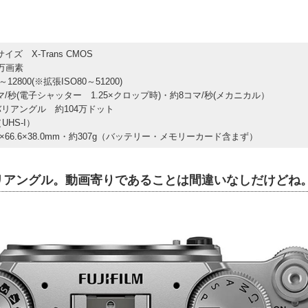
サイズ X-Trans CMOS
0万画素
0～12800(※拡張ISO80～51200)
マ/秒(電子シャッター 1.25×クロップ時)・約8コマ/秒(メカニカル）
 バリアングル 約104万ドット
UHS-I）
.9×66.6×38.0mm・約307g（バッテリー・メモリーカード含まず）
バリアングル。動画寄りであることは間違いなしだけどね