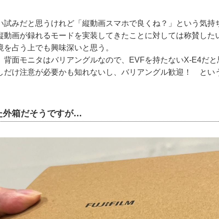
い試みだと思うけれど「縦動画スマホで良くね？」という気持
縦動画が録れるモードを実装してきたことに対しては称賛した
境を占う上でも興味深いと思う。
背面モニタはバリアングルなので、EVFを持たないX-E4だ
しだけ注意が必要かも知れないし、バリアングル歓迎！ とい
た外箱だそうですが…