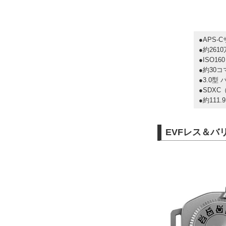
●APS-C
●約261
●ISO16
●約30コ
●3.0型
●SDXC（
●約111
EVFレス＆