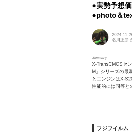
●実勢予想価
●photo＆t
2024-11-2
名川正彦
X-TransCM
M」シリーズの最新
とエンジンはX-S20
性能的には同等と
フジフイルム 