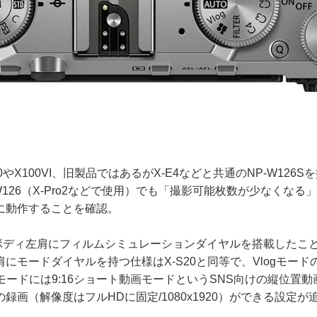
0やX100VI、旧製品ではあるがX-E4などと共通のNP-W126
W126（X-Pro2などで使用）でも「撮影可能枚数が少なくなる
に動作することを確認。
く、ボディ左肩にフィルムシミュレーションダイヤルを搭載したこ
にモードダイヤルを持つ仕様はX-S20と同等で、Vlogモー
gモードには9:16ショート動画モードというSNS向けの縦位置
録画（解像度はフルHDに固定/1080x1920）ができる設定