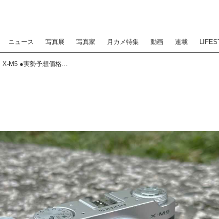
ニュース
写真展
写真家
月カメ特集
動画
連載
LIFES
New Model Impression フジフイルム X-M5 ●実勢予想価格：13万6400円（税込 ボディ） ●photo＆text:豊田慶記