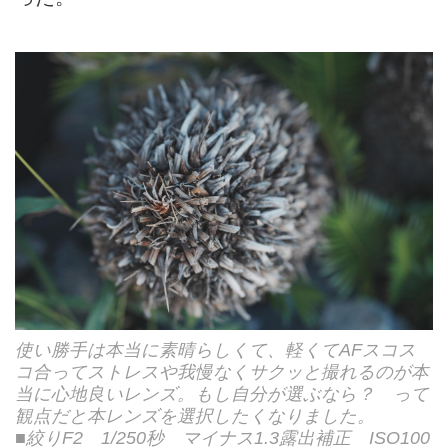
使い勝手は本当に素晴らしくて、軽くてAFスコス
コ合ってストレスや我慢なくサクッと撮れるのが本
当に心地良いレンズ。もし自分が選ぶなら？ って
観点だと本レンズを選択したくなりました。
■絞りF2 1/250秒 マイナス1.3露出補正 ISO100