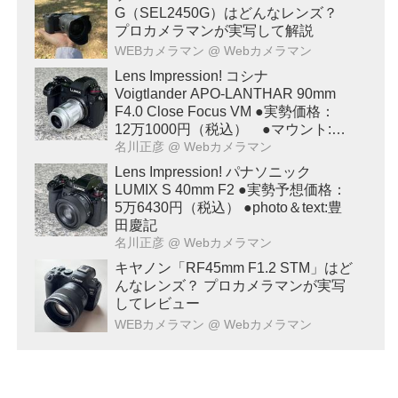
G（SEL2450G）はどんなレンズ？
プロカメラマンが実写して解説
WEBカメラマン
@ Webカメラマン
Lens Impression! コシナ
Voigtlander APO-LANTHAR 90mm
F4.0 Close Focus VM ●実勢価格：
12万1000円（税込） ●マウント:ベ
ッサM ●photo＆text:豊田慶記
名川正彦
@ Webカメラマン
Lens Impression! パナソニック
LUMIX S 40mm F2 ●実勢予想価格：
5万6430円（税込） ●photo＆text:豊
田慶記
名川正彦
@ Webカメラマン
キヤノン「RF45mm F1.2 STM」はど
んなレンズ？ プロカメラマンが実写
してレビュー
WEBカメラマン
@ Webカメラマン