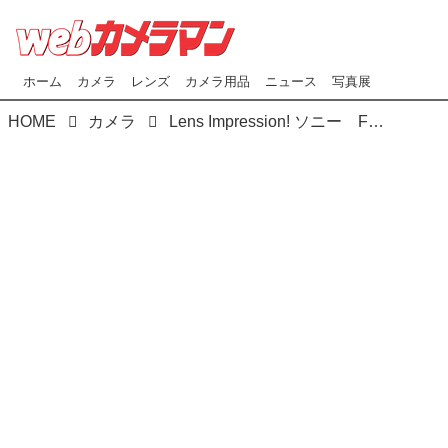
ホーム
カメラ
レンズ
カメラ用品
ニュース
写真展
HOME
カメラ
Lens Impression! ソニー FE 85mmF1.4 GM Ⅱ ●実勢価格：29万5900円（税込） ●photo＆text:豊田慶記