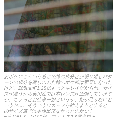
前ボケにこういう感じで線の成分とか繰り返しパタ
ーンの成分を写し込んだ時のボケ感は素直になった
けど、Z85mmF1.2Sはもっとキレイだからね。サイ
ズが違うから実用性では本レンズが圧倒しています
が、ちょっとお仕事一徹というか、艶が足りないと
いうか…。そういうワガママを叶えようとするとこ
のサイズ感では実現出来なかったのかな？
■絞りF1.8 1/100秒 マイナス0.3露出補正