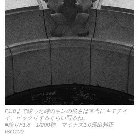
F1.8まで絞った時のキレの良さは本当にキモチイ
イ。ビックリするくらい写るね。
■絞りF1.8 1/200秒 マイナス1.0露出補正
ISO100