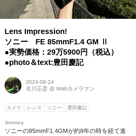
Lens Impression!
ソニー FE 85mmF1.4 GM Ⅱ
●実勢価格：29万5900円（税込）
●photo＆text:豊田慶記
2024-09-24
名川正彦
@
Webカメラマン
カメラ
レンズ
ソニー
豊田慶記
ソニーの85mmF1.4GMが約8年の時を経て進