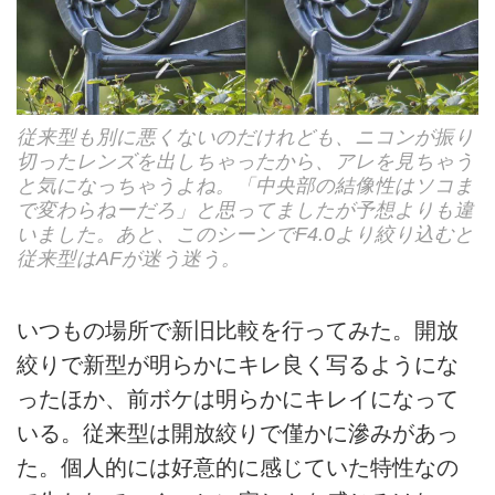
従来型も別に悪くないのだけれども、ニコンが振り
切ったレンズを出しちゃったから、アレを見ちゃう
と気になっちゃうよね。「中央部の結像性はソコま
で変わらねーだろ」と思ってましたが予想よりも違
いました。あと、このシーンでF4.0より絞り込むと
従来型はAFが迷う迷う。
いつもの場所で新旧比較を行ってみた。開放
絞りで新型が明らかにキレ良く写るようにな
ったほか、前ボケは明らかにキレイになって
いる。従来型は開放絞りで僅かに滲みがあっ
た。個人的には好意的に感じていた特性なの