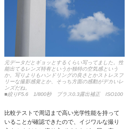
元データだとギョッとするくらい写ってました。性
能出てるレンズ特有というか独特の空気感という
か。写りよりもハンドリングの良さとかストレスフ
リーな撮影感覚とか、そっち方面の感動がデカいレ
ンズだね。
■絞りF5.6 1/800秒 プラス0.3露出補正 ISO100
比較テストで周辺まで高い光学性能を持って
いることが確認できたので、イジワルな撮り