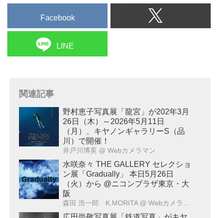
Facebook
LINE
関連記事
野村恵子写真展「龍宮」が202年3月
26日（木）～2026年5月11日
（月）、キヤノンギャラリーS（品
川）で開催！
井戸川博英
@ Webカメラマン
水咲奈々 THE GALLERY セレクショ
ン展「Gradually」 本日5月26日
（火）から @ニコンプラザ東京・大
阪
森田 浩一郎 K.MORITA
@ Webカメラマン
広田尚敬写真展「鉄道写真」がキヤ