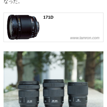
なった。
171D
www.tamron.com