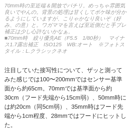
70mm時の至近端＆開放でパチリ。めっちゃ雰囲気
良いでやんの。背景の処理は甘くしてボケ味が分か
るようにしていますが、こりゃかなり良いぞ（好
み、の意）と。ワガママを言えば至近側だと手ブレ
補正は少し心許ないかなぁ。
■70mm時 絞り優先AE（F5.5 1/80秒） マイナ
ス1.7露出補正 ISO125 WB:オート ※フォトス
タイル：L.クラシックネオ
注目していた接写性について、ザッと測って
みた感じでは100〜200mmではセンサー基準
面から約65cm。70mmでは基準面から約
30cm（フード先端から15cm弱）、50mm時に
は約20cm（同5cm弱）、35mm時はフード先
端から1cm程度、28mmではフードにヒットし
た。