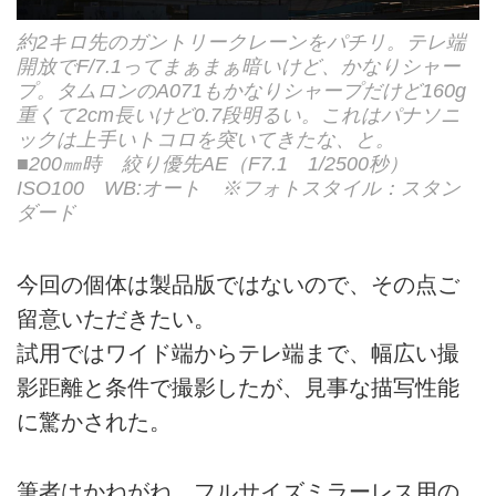
約2キロ先のガントリークレーンをパチリ。テレ端
開放でF/7.1ってまぁまぁ暗いけど、かなりシャー
プ。タムロンのA071もかなりシャープだけど160g
重くて2cm長いけど0.7段明るい。これはパナソニ
ックは上手いトコロを突いてきたな、と。
■200㎜時 絞り優先AE（F7.1 1/2500秒）
ISO100 WB:オート ※フォトスタイル：スタン
ダード
今回の個体は製品版ではないので、その点ご
留意いただきたい。
試用ではワイド端からテレ端まで、幅広い撮
影距離と条件で撮影したが、見事な描写性能
に驚かされた。
筆者はかねがね、フルサイズミラーレス用の