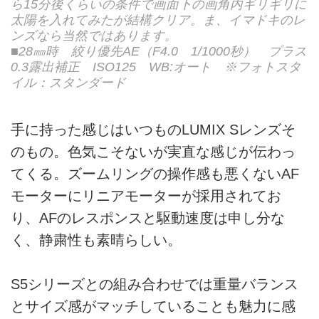
ら15分後くらいの条件で画面下の画角内ギリギリに
太陽を入れてみたが結構クリア。ま、イマドキのレ
ンズなら当然ではあります。
■28㎜時 絞り優先AE（F4.0 1/1000秒） プラス
0.3露出補正 ISO125 WB:オート ※フォトスタ
イル：スタンダード
手に持った感じはいつものLUMIX Sレンズそ
のもの。色気こそないが実直な感じが伝わっ
てくる。ズームリングの操作感も悪くないAF
モーターにリニアモーターが採用されてお
り、AFのレスポンスと駆動速度は申し分な
く、静粛性も素晴らしい。
S5シリーズとの組み合わせでは重量バランス
とサイズ感がマッチしていることも魅力に感