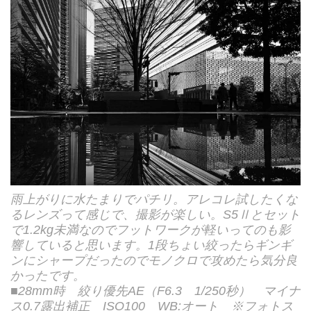
雨上がりに水たまりでパチリ。アレコレ試したくな
るレンズって感じで、撮影が楽しい。S5Ⅱとセット
で1.2kg未満なのでフットワークが軽いってのも影
響していると思います。1段ちょい絞ったらギンギ
ンにシャープだったのでモノクロで攻めたら気分良
かったです。
■28mm時 絞り優先AE（F6.3 1/250秒） マイナ
ス0.7露出補正 ISO100 WB:オート ※フォトス