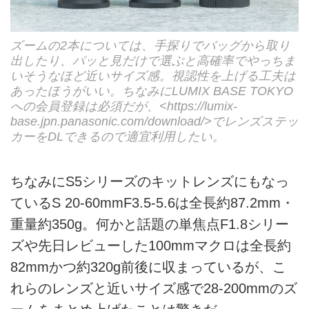
ズームの2本については、手探りでバッグから取り
出したり、パッと見だけで選ぶと高確率でやっちま
いそうなほど近いサイズ感。視認性を上げる工夫は
あったほうがいい。ちなみにLUMIX BASE TOKYO
への会員登録は必須だが、<
https://lumix-
base.jpn.panasonic.com/download/
>でレンズステッ
カーをDLできるので適宜利用したい。
ちなみにS5シリーズのキットレンズにもなっ
ているS 20-60mmF3.5-5.6は全長約87.2mm・
重量約350g。何かと話題の単焦点F1.8シリー
ズや先日レビューした100mmマクロは全長約
82mmかつ約320g前後に収まっているが、こ
れらのレンズと近いサイズ感で28-200mmのズ