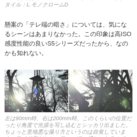
タイル：L.モノクロームD
懸案の「テレ端の暗さ」については、気にな
るシーンはあまりなかった。この印象は高ISO
感度性能の良いS5シリーズだったから、なの
かも知れない。
左は90mm時、右は200mm時。このくらいの位置だ
ったり角度で光源を写し込むとシッカリ出ました。
ちょっと意地悪な撮り方というのは自覚していま