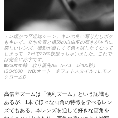
テレ端かつ至近端シーン。キレの良い写りだしボケ
もキレイ。立ち位置と構図の自由度の高さが本当に
楽しいレンズ。撮影が楽しくて色々試したくなって
しまって、2日で2760枚撮っちゃいました。これで
は完全に赤字です。
■200mm時 絞り優先AE（F7.1 1/400秒）
ISO4000 WB:オート ※フォトスタイル：L.モノ
クロームD
高倍率ズームは「便利ズーム」という認識も
あるが、1本で様々な画角の特徴を学べるレン
ズでもある。本レンズを通して好きな画角を