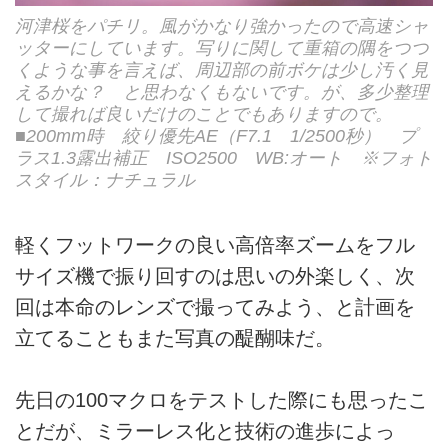
河津桜をパチリ。風がかなり強かったので高速シャ
ッターにしています。写りに関して重箱の隅をつつ
くような事を言えば、周辺部の前ボケは少し汚く見
えるかな？ と思わなくもないです。が、多少整理
して撮れば良いだけのことでもありますので。
■200mm時 絞り優先AE（F7.1 1/2500秒） プ
ラス1.3露出補正 ISO2500 WB:オート ※フォト
スタイル：ナチュラル
軽くフットワークの良い高倍率ズームをフル
サイズ機で振り回すのは思いの外楽しく、次
回は本命のレンズで撮ってみよう、と計画を
立てることもまた写真の醍醐味だ。
先日の100マクロをテストした際にも思ったこ
とだが、ミラーレス化と技術の進歩によっ