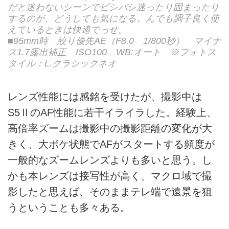
だと迷わないシーンでビシバシ迷ったり固まったり
するのが、どうしても気になる。んでも調子良く使
えているときは快適でっせ。
■95mm時 絞り優先AE（F8.0 1/800秒） マイナ
ス1.7露出補正 ISO100 WB:オート ※フォトス
タイル：L.クラシックネオ
レンズ性能には感銘を受けたが、撮影中は
S5ⅡのAF性能に若干イライラした。経験上、
高倍率ズームは撮影中の撮影距離の変化が大
きく、大ボケ状態でAFがスタートする頻度が
一般的なズームレンズよりも多いと思う。し
かも本レンズは接写性が高く、マクロ域で撮
影したと思えば、そのままテレ端で遠景を狙
うということも多々ある。