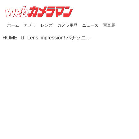
ホーム
カメラ
レンズ
カメラ用品
ニュース
写真展
HOME
Lens Impression! パナソニック LUMIX S 28-200mm F4-7.1 MACRO O.I.S. ●実勢予想価格：11万8800円（税込） ●photo＆text:豊田慶記