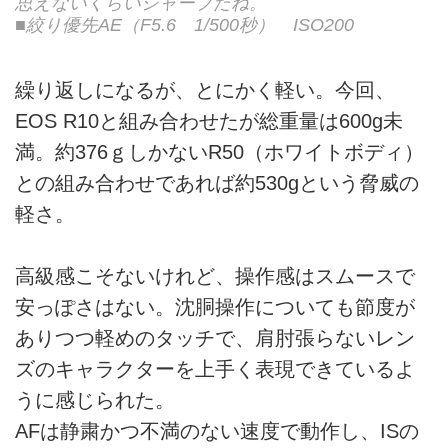
思えないくらいシャープだね。
■絞り優先AE（F5.6 1/500秒） ISO200
繰り返しになるが、とにかく軽い。今回、
EOS R10と組み合わせたが総重量は600g未
満。約376ｇしかないR50（ホワイトボディ）
との組み合わせであれば約530gという脅威の
軽さ。
高級感こそないけれど、操作感はスムースで
安っぽさはない。沈胴操作についても節度が
ありつつ軽めのタッチで、肩肘張らないレン
ズのキャラクターを上手く表現できているよ
うに感じられた。
AFは静粛かつ不満のない速度で動作し、ISの