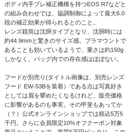
ボディ内手ブレ補正機構を持つEOS R7などと
の組み合わせでは、協調制御によって最大6.0
段の補正効果が得られるとのこと。
レンズ鏡筒は沈胴タイプとなり、沈胴時には
約44.9mmと驚きのサイズ感。プラマウントで
あることも効いているようで、重さは約150g
しかなく、バッグ内での存在感はほぼない。
フードが別売り(タイトル画像は、別売レンズ
フード EW-53Bを装着）である点は写真好き
としては眉を顰めたくなるけれど、販売価格
に影響があるのも事実。その甲斐もあってか
（？）公式オンラインショップでは税込5万5
千円。さらに会員限定10%オフクーポン対象