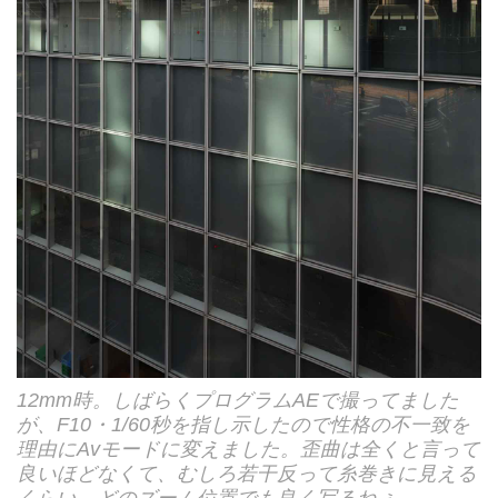
12mm時。しばらくプログラムAEで撮ってました
が、F10・1/60秒を指し示したので性格の不一致を
理由にAvモードに変えました。歪曲は全くと言って
良いほどなくて、むしろ若干反って糸巻きに見える
くらい。どのズーム位置でも良く写るねぇ…。