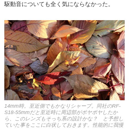
駆動音についても全く気にならなかった。
14mm時。至近側でもかなりシャープ。同社のRF-
S18-55mmだと至近時に周辺部がポヤポヤしたか
ら、このレンズもそっち系の設計かな？ と予想し
ていた事をここに白状しておきます。性能的に我慢