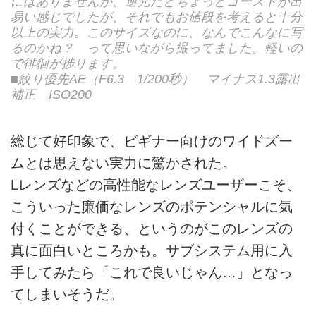
にはありませんが、逆光だとちょっとゴーストが出
易い感じでしたが、それでもお値段を考えると十分
以上の実力。このサイズなのに、なんでこんなに写
るのかね？ って思いながら撮ってました。軽いの
で徘徊が捗ります。
■絞り優先AE（F6.3 1/200秒） マイナス1.3露出
補正 ISO200
総じて好印象で、ビギナー向けのワイドズー
ムとは思えない実力に驚かされた。
Lレンズなどの高性能なレンズユーザーこそ、
こういった廉価なレンズのポテンシャルに気
付くことができる、というのがこのレンズの
真に面白いところかも。サブシステム用に入
手してみたら「これで良いじゃん…」となっ
てしまいそうだ。