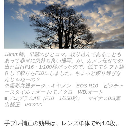
18mm時。早朝のひとコマ。絞り込んであることも
あって非常に気持ち良い描写。が、カメラ任せでの
出た目はF16・1/100秒だったので、慌ててシフト操
作して絞りをF10にしました。ちょっと絞り過ぎな
んじゃねーの？
※撮影共通データ：キヤノン EOS R10 ピクチャ
ースタイル：オート/モノクロ WB:オート
■プログラムAE（F10 1/250秒） マイナス0.3露
出補正 ISO200
手ブレ補正の効果は、レンズ単体で約4.0段。