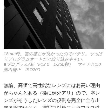
18mm時。雲の感じが良かったのでパチリ。やっぱ
りプログラムオートだと絞り込みやすい。
■プログラムAE（F13.0 1/250秒） マイナス1.0
露出補正 ISO200
無論、高価で高性能なレンズにはお高い理由
がちゃんとある（稀に例外アリ）ので、本レ
ンズがそうしたレンズの役割を完全に全う出
来る訳ではなく、描写力以外にもタフネス性