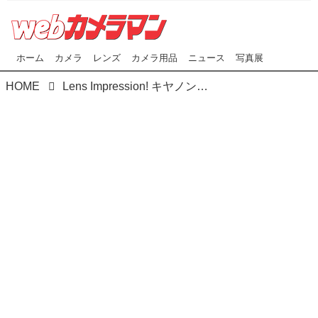
ホーム
カメラ
レンズ
カメラ用品
ニュース
写真展
HOME
Lens Impression! キヤノン RF-S10-18mm F4.5-6.3 IS STM ●実勢価格：5万円（税込） ●photo＆text:豊田慶記