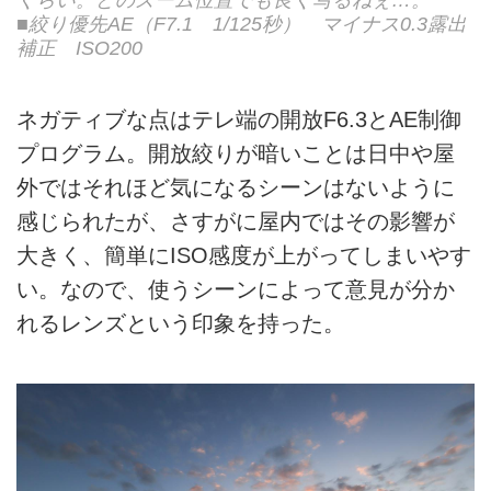
■絞り優先AE（F7.1 1/125秒） マイナス0.3露出
補正 ISO200
ネガティブな点はテレ端の開放F6.3とAE制御
プログラム。開放絞りが暗いことは日中や屋
外ではそれほど気になるシーンはないように
感じられたが、さすがに屋内ではその影響が
大きく、簡単にISO感度が上がってしまいやす
い。なので、使うシーンによって意見が分か
れるレンズという印象を持った。