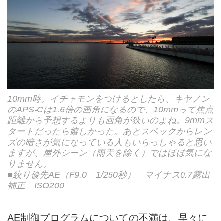
10mm時。イチャモンをつけるとしたら、キヤノン
のAPS-Cは1.6倍の画角になるので、10mmって焦点
距離から予想するよりも画角が狭いのよね。9mmス
タートだったら嬉しかった。あとスペックからレン
ズの暗さが気になっている人もいらっしゃると思い
ますが、屋外シーン（雨天を除く）ではほぼ気にな
りません。
■絞り優先AE（F9.0 1/250秒） マイナス0.7露出
補正 ISO200
AE制御プログラムについての不満は、早々に