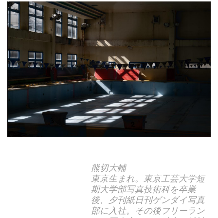
熊切大輔
東京生まれ。東京工芸大学短
期大学部写真技術科を卒業
後、夕刊紙日刊ゲンダイ写真
部に入社。その後フリーラン