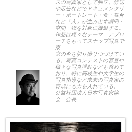
スの写真家として独立。雑誌
や広告などでドキュメンタリ
ー・ポートレート・食・舞台
など「人」が生み出す瞬間・
空間・物を対象に撮影する。
作品は様々なテーマ、アプロ
ーチをもってスナップ写真で
東
京の今を切り撮りつづけてい
る。写真コンテストの審査や
様々な写真講師なども務めて
おり、特に高校生や大学生の
写真指導など未来の写真家の
育成にも力を入れている。
公益社団法人日本写真家協
会 会長