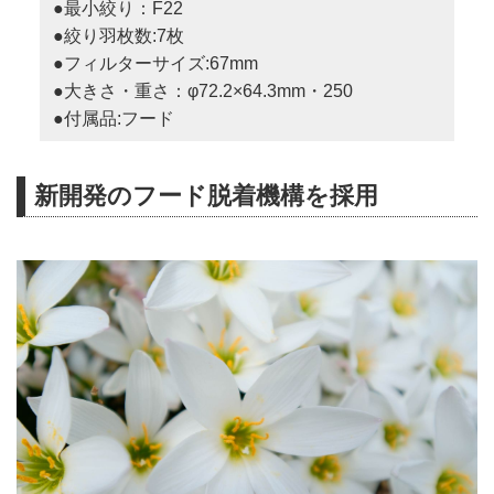
●最小絞り：F22
●絞り羽枚数:7枚
●フィルターサイズ:67mm
●大きさ・重さ：φ72.2×64.3mm・250
●付属品:フード
新開発のフード脱着機構を採用