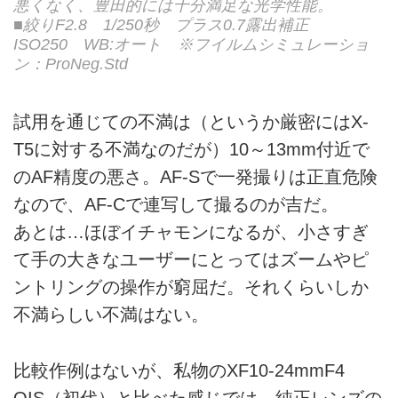
悪くなく、豊田的には十分満足な光学性能。
■絞りF2.8 1/250秒 プラス0.7露出補正
ISO250 WB:オート ※フイルムシミュレーショ
ン：ProNeg.Std
試用を通じての不満は（というか厳密にはX-
T5に対する不満なのだが）10～13mm付近で
のAF精度の悪さ。AF-Sで一発撮りは正直危険
なので、AF-Cで連写して撮るのが吉だ。
あとは…ほぼイチャモンになるが、小さすぎ
て手の大きなユーザーにとってはズームやピ
ントリングの操作が窮屈だ。それくらいしか
不満らしい不満はない。
比較作例はないが、私物のXF10-24mmF4
OIS（初代）と比べた感じでは、純正レンズの