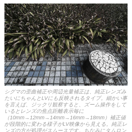
シグマの歪曲補正や周辺光量補正は、純正レンズみ
たいにちゃんとLVにも反映されるタイプ。細かい事
を言えば、ジックリ観察すると、ズーム操作をして
いるとレンズの焦点距離表示毎に
（10mm→12mm→14mm→16mm→18mm）補正値
が段階的に変わる様子がLV映像から見える。純正レ
ンズの方が処理がスムースです。ちなみにタムロン