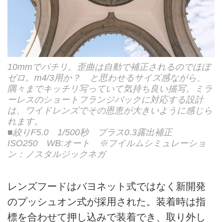
10mmでパチリ。歪曲は自動で補正されるのでほぼ
ゼロ。m4/3用か？ と思わせるサイズ感ながら、
隅々までキッチリ写っていて気持ち良い描写。ミラ
ーレスのショートフランジバックに対応する設計
は、ワイドレンズでその恩恵が大きいように感じら
れます。
■絞りF5.0 1/500秒 プラス0.3露出補正
ISO250 WB:オート ※フイルムシミュレーショ
ン：ノスタルジックネガ
レンズフードはバヨネット式ではなく新開発
のプッシュオン式が採用された。装着時は指
標を合わせて押し込みで装着でき、取り外し