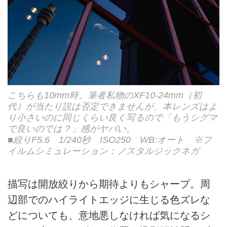
こちらも10mm時。筆者私物のXF10-24mm（初
代）が当たり説は否定できませんが、本レンズはよ
り小さいのに同じくらい良く写るので「もうシグマ
で良いのでは？」感がヤバい。
■絞りF5.6 1/240秒 ISO250 WB:オート ※フ
イルムシミュレーション：ノスタルジックネガ
描写は開放絞りから期待よりもシャープ。周
辺部でのハイライトエッジに生じる色ズレな
どについても、意地悪しなければ気になるシ