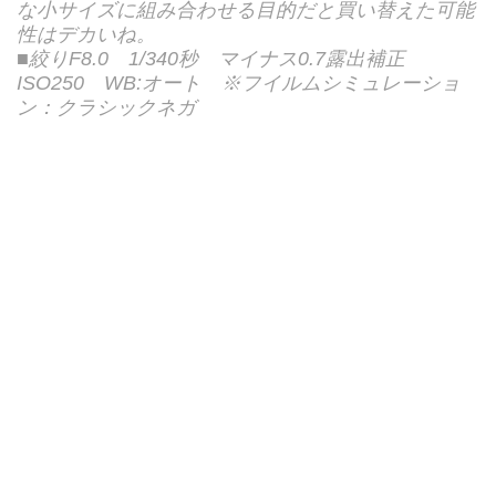
な小サイズに組み合わせる目的だと買い替えた可能
性はデカいね。
■絞りF8.0 1/340秒 マイナス0.7露出補正
ISO250 WB:オート ※フイルムシミュレーショ
ン：クラシックネガ