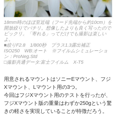
18mm時のほぼ至近端（フード先端から約10cm）を
開放絞りでパチリ。想像したよりも良く写ったので
ビックリ。「寄れる」ってだけでも撮影は楽しい
よ。
■絞りF2.8 1/800秒 プラス1.3露出補正
ISO250 WB:オート ※フイルムシミュレーショ
ン：ProNeg.Std
□撮影共通データ:富士フイルム X-T5
用意されるマウントはソニーEマウント、フジ
Xマウント、Lマウント用の3つ。
今回はフジXマウント用のテストを行ったが、
フジXマウント版の重量はわずか250gという驚
きの軽さを実現していることが特徴だろう。