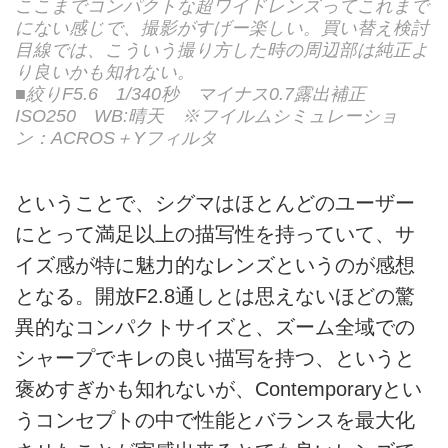
ここまでコンパクトな超ワイドレンズってこれまで
にない感じで、撮影がすげー楽しい。買い替え検討
目線では、こういう撮り方した時の周辺部は純正よ
り良いかも知れない。
■絞りF5.6 1/340秒 マイナス0.7露出補正
ISO250 WB:晴天 ※フイルムシミュレーショ
ン：ACROS＋Yフィルタ
ということで、シグマはほとんどのユーザー
にとって満足以上の描写性を持っていて、サ
イズ感が特に魅力的なレンズというのが感想
となる。開放F2.8通しとは思えないほどの驚
異的なコンパクトサイズと、ズーム全域での
シャープでキレの良い描写を持つ、というと
褒めすぎかも知れないが、Contemporaryとい
うコンセプトの中で性能とバランスを最大化