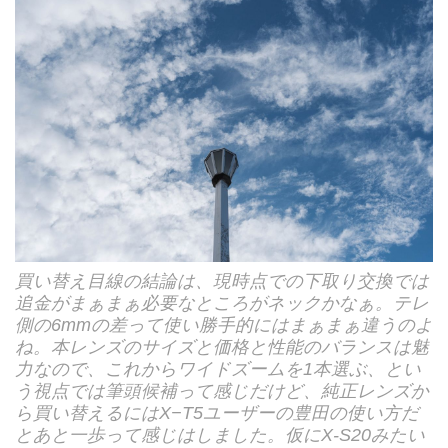
買い替え目線の結論は、現時点での下取り交換では
追金がまぁまぁ必要なところがネックかなぁ。テレ
側の6mmの差って使い勝手的にはまぁまぁ違うのよ
ね。本レンズのサイズと価格と性能のバランスは魅
力なので、これからワイドズームを1本選ぶ、とい
う視点では筆頭候補って感じだけど、純正レンズか
ら買い替えるにはX−T5ユーザーの豊田の使い方だ
とあと一歩って感じはしました。仮にX-S20みたい