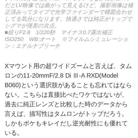
だとLV映像では曲がって見えるけど、撮影画像は補
正済みってタイプで光学ファインダーで構図合わせ
してる気分になります。快適さでは純正がトップで
シグマが僅差の次点。
■絞りF2.8 1/220秒 マイナス0.7露出補正
ISO250 WB:オート ※フイルムシミュレーショ
ン：エテルナブリーチ
Xマウント用の超ワイドズームと言えば、タム
ロンの11-20mmF/2.8 Di Ⅲ-A RXD(Model
B060)という選択肢があることも忘れてはなら
ない。こちらは直接比べたワケではないが、
過去に純正レンズと比較した時のデータから
言えば、描写性はタムロンがトップだろう。
しかもボケもキレイだし逆光耐性にも優れて
いる。