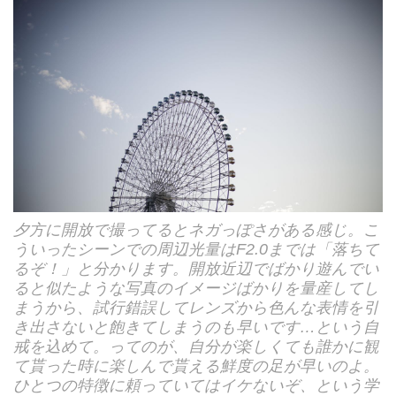
夕方に開放で撮ってるとネガっぽさがある感じ。こ
ういったシーンでの周辺光量はF2.0までは「落ちて
るぞ！」と分かります。開放近辺でばかり遊んでい
ると似たような写真のイメージばかりを量産してし
まうから、試行錯誤してレンズから色んな表情を引
き出さないと飽きてしまうのも早いです…という自
戒を込めて。ってのが、自分が楽しくても誰かに観
て貰った時に楽しんで貰える鮮度の足が早いのよ。
ひとつの特徴に頼っていてはイケないぞ、という学