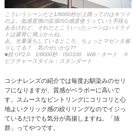
こういうシーンだと1/8000秒が上限ってのはキツイ
のよ。低感度側の拡張ISO感度使うっていう手段も
あるけれど、それだとこういったシーンはハイライ
トは露骨に飛ぶからね。
あ、光量落ちしているところ、ちょっとマゼンタ被
りしてる？ 気のせいかな??
■絞りF2.0 1/8000秒 ISO100 WB：オート ※
ピクチャースタイル：スタンダード
コシナレンズの紹介では毎度お馴染みのセリ
フになりますが、質感がベラボーに高いで
す。スムースなピントリングにコリコリと心
地よいクリック感の絞りリングなのでイジっ
ているだけでも気分が高揚しますね。「抜
群」ってやつです。