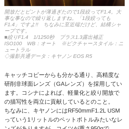
開放だとピントが薄過ぎたので1段絞ってF1.4。大
事な事なので繰り返しますね。「1段絞っても
F1.4」ですよ!! ちなみに至近端だけど、結構シャ
ープです。
■絞りF1.4 1/1250秒 プラス1.3露出補正
ISO100 WB：オート ※ピクチャースタイル：ニ
ュートラル
◇撮影共通データ：キヤノン EOS R5
キャッチコピーからも分かる通り、高精度な
研削非球面レンズ（GAレンズ）を採用してい
ます。コシナによれば、軽量化と絞り開放で
の描写性を両立に貢献しているとのこと。
ちなみに、キヤノンにはRF50mmF1.2L USM
っていう1リットルのペットボトルみたいなレ
ンズがありますが、コイツが重さ950gで