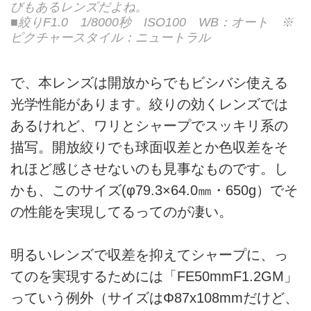
びもあるレンズだよね。
■絞りF1.0 1/8000秒 ISO100 WB：オート ※
ピクチャースタイル：ニュートラル
で、本レンズは開放からでもビシバシ使える
光学性能があります。絞りの効くレンズでは
あるけれど、ワリとシャープでスッキリ系の
描写。開放絞りでも球面収差とか色収差をそ
れほど感じさせないのも見事なものです。し
かも、このサイズ(φ79.3×64.0㎜・650g）でそ
の性能を実現してるってのが凄い。
明るいレンズで収差を抑えてシャープに、っ
てのを実現するためには「FE50mmF1.2GM」
っていう例外（サイズはΦ87x108mmだけど、