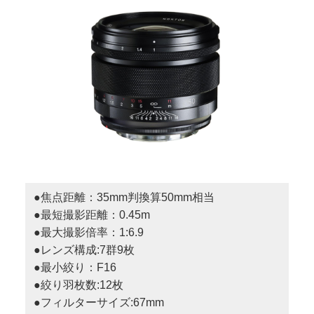
●焦点距離：35mm判換算50mm相当
●最短撮影距離：0.45m
●最大撮影倍率：1:6.9
●レンズ構成:7群9枚
●最小絞り：F16
●絞り羽枚数:12枚
●フィルターサイズ:67mm