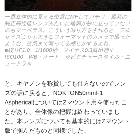
一番立体的に見える位置にMFしてパチリ。最新の
純正高性能レンズみたいに輪郭が妙に立っていない
のもマーベラス。こういう写り方をされると、フル
サイズよりも大きなフォーマットのカメラで撮った
ような、空気まで写ってる感じがするよね。
■絞りF1.0 1/1600秒 マイナス0.3露出補正
ISO100 WB：オート ※ピクチャースタイル：ニ
ュートラル
と、キヤノンを称賛しても仕方ないのでレン
ズの話に戻ると、NOKTON50mmF1
AsphericalについてはZマウント用を使ったこ
とがあり、全体像の把握は終わっていまし
た。本レンズについても基本的にはZマウント
版で掴んだものと同様でした。