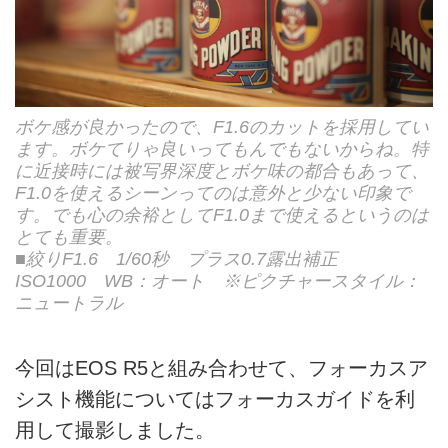
ボケ感が良かったので、F1.6のカットを採用してい
ます。ボケてりゃ良いってもんでもないからね。特
に近接時には被写界深度とボケ味の都合もあって、
F1.0を使えるシーンってのは意外と少ない印象で
す。でも心の余裕としてF1.0まで使えるというのは
とても重要。
■絞りF1.6 1/60秒 プラス0.7露出補正
ISO1000 WB：オート ※ピクチャースタイル：
ニュートラル
今回はEOS R5と組み合わせて、フォーカスア
シスト機能についてはフォーカスガイドを利
用して撮影しました。