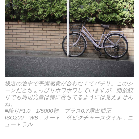
坂道の途中で平衡感覚が合わなくてパチリ。このシ
ーンだとちょっぴりホワホワしていますが、開放絞
りでも周辺光量は特に落ちてるようには見えません
ね。
■絞りF1.0 1/5000秒 プラス0.7露出補正
ISO200 WB：オート ※ピクチャースタイル：ニ
ュートラル