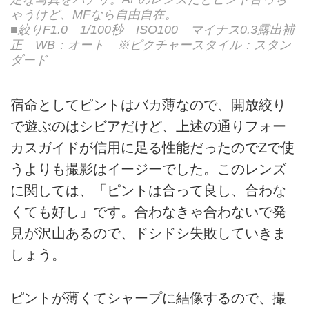
ゃうけど、MFなら自由自在。
■絞りF1.0 1/100秒 ISO100 マイナス0.3露出補
正 WB：オート ※ピクチャースタイル：スタン
ダード
宿命としてピントはバカ薄なので、開放絞り
で遊ぶのはシビアだけど、上述の通りフォー
カスガイドが信用に足る性能だったのでZで使
うよりも撮影はイージーでした。このレンズ
に関しては、「ピントは合って良し、合わな
くても好し」です。合わなきゃ合わないで発
見が沢山あるので、ドシドシ失敗していきま
しょう。
ピントが薄くてシャープに結像するので、撮