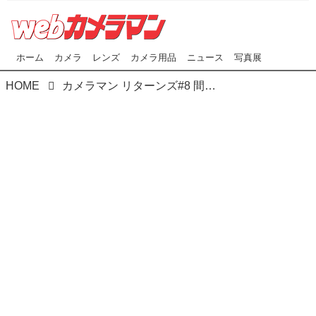
ホーム
カメラ
レンズ
カメラ用品
ニュース
写真展
HOME
カメラマン リターンズ#8 間違いだらけのレンズ選び!! 激論CLASSIC 2 EX ニコン 阿部秀之×豊田慶記×桃井一至×山田久美夫