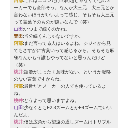
阿部
:これはニコンだけの問題じゃなくて他のメ
ーカーでも全部そう。なんか大三元、大三元とか
言わないほうがいいよって感じ。そもそも大三元
って言葉そのものが嫌いなんで（笑）
山田
:いつまで続くのかね。
豊田
:当分続くんじゃないですか。
阿部
:まだ言ってる人はいるよね。ジジイから見
てもさすがに古臭いって感じるから。そもそも麻
雀なんかもう誰もやってないと思うんだけど
（笑）
桃井
:語源がまったく意味がない、というか脈略
のない言葉ですからね。
阿部
:最近だとメーカーの人でも使っているよ
ね。
桃井
:どうよって思いますよね。
山田
:少なくともF2.8ズームとかF4ズームでいい
んだよ。
桃井
:僕は広角から望遠の通しズームはトリプル