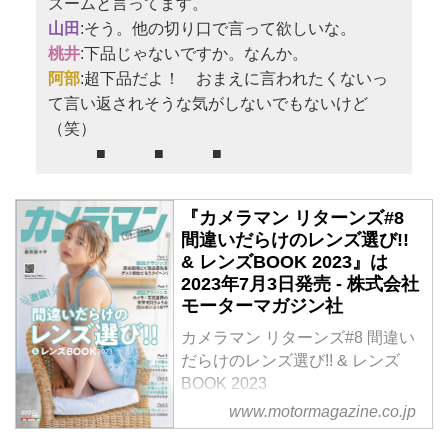
ズームと言ってます。
山田
:そう。他の切り口で言って欲しいな。
桃井
:下品じゃないですか。なんか。
阿部
:超下品だよ！ おまえに言われたくないっ
て言い返されそうな気がしないでもないけど
（笑）
■ ■ ■
『カメラマン リターンズ#8
間違いだらけのレンズ選び!!
& レンズBOOK 2023』は
2023年7月3日発売 - 株式会社
モーターマガジン社
カメラマン リターンズ#8 間違い
だらけのレンズ選び!! & レンズ
BOOK 2023
定価 1,580円（本体 1,436円）
www.motormagazine.co.jp
今年もやります！ 好評の「激論