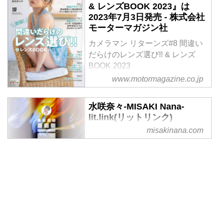
& レンズBOOK 2023』は
2023年7月3日発売 - 株式会社
モーターマガジン社
カメラマン リターンズ#8 間違い
だらけのレンズ選び!! & レンズ
BOOK 2023
定価 1,580円（本体 1,436円）
www.motormagazine.co.jp
今年もやります！ 好評の「激論
シリーズ」レンズ版！
水咲奈々-MISAKI Nana-
最新＆現行交換レンズも完全網
lit.link(リットリンク)
羅!!
misakinana.com
写真家、大学卒業後、舞台俳優、
さらに話題の新作カメラのマルバ
モデル、雑誌編集者を経て写真家
ツレビューも!!! 紙＆インク代高騰
に転身。メインの撮影ジャンルは
の中、昨年より増ページ!! さらに
水族館、ポートレート、スナッ
筆者のギャラも上げてカツカツな
プ。写真展、ニコンカレッジをは
のに、価格据え置きの心意気!! 電
じめとした写真教室講師、カメラ
子版は200円お得な1380円(税
やレンズの新製品レビュー、イベ
込）で、近日ご用意の予定です♪
ント出演など幅広く活動中、
試し読み