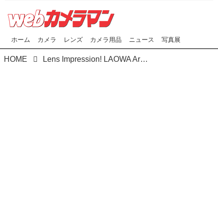
ホーム
カメラ
レンズ
カメラ用品
ニュース
写真展
HOME
Lens Impression! LAOWA Argus 25mm F0.95 CF APO ●実勢価格：9万5040円（税込） ●photo＆text:水咲奈々