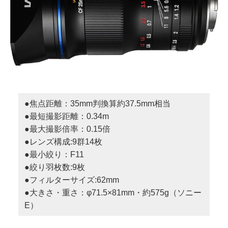
●焦点距離：35mm判換算約37.5mm相当
●最短撮影距離：0.34m
●最大撮影倍率：0.15倍
●レンズ構成:9群14枚
●最小絞り：F11
●絞り羽枚数:9枚
●フィルターサイズ:62mm
●大きさ・重さ：φ71.5×81mm・約575g（ソニー
E）