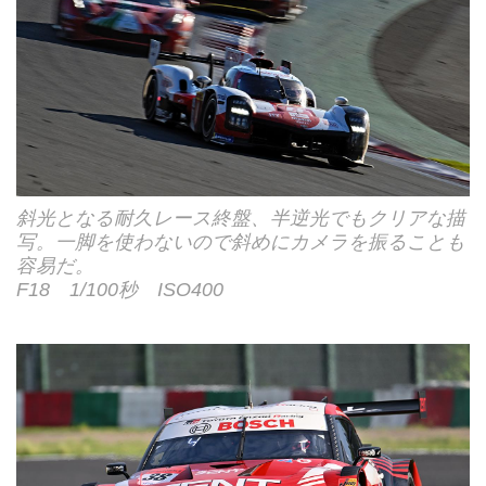
斜光となる耐久レース終盤、半逆光でもクリアな描
写。一脚を使わないので斜めにカメラを振ることも
容易だ。
F18 1/100秒 ISO400