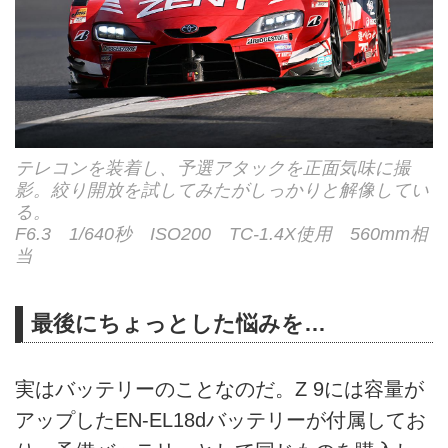
テレコンを装着し、予選アタックを正面気味に撮
影。絞り開放を試してみたがしっかりと解像してい
る。
F6.3 1/640秒 ISO200 TC-1.4X使用 560mm相
当
最後にちょっとした悩みを…
実はバッテリーのことなのだ。Z 9には容量が
アップしたEN-EL18dバッテリーが付属してお