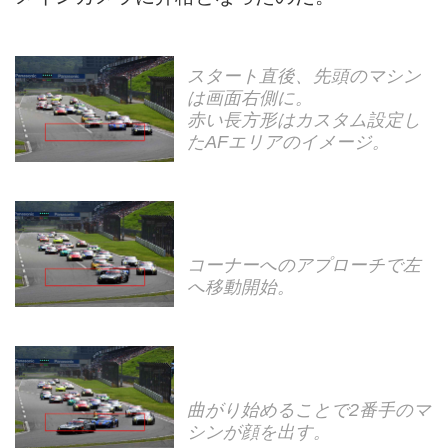
スタート直後、先頭のマシン
は画面右側に。
赤い長方形はカスタム設定し
たAFエリアのイメージ。
コーナーへのアプローチで左
へ移動開始。
曲がり始めることで2番手のマ
シンが顔を出す。