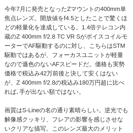
今年7月に発売となったZマウントの400mm単
焦点レンズ。開放値をf4.5としたことで驚くほ
どの軽量化を達成している。1.4倍テレコン内
蔵のZ 400mm f/2.8 TC VR Sがボイスコイルモ
ーターでAF駆動するのに対し、こちらはSTM
駆動ではあるが、フォーカスユニットが軽量
なので遜色のないAFスピードだ。価格も実勢
価格で税込み42万前後と決して安くはない
が、Z 400mm f/2.8の税込み180万円超に比べ
れば､手が出ない額ではない。
画質はS-Lineの名の通り素晴らしい。逆光でも
解像感クッキリ、フレアの影響を感じさせな
いクリアな描写。このレンズ最大のメリット