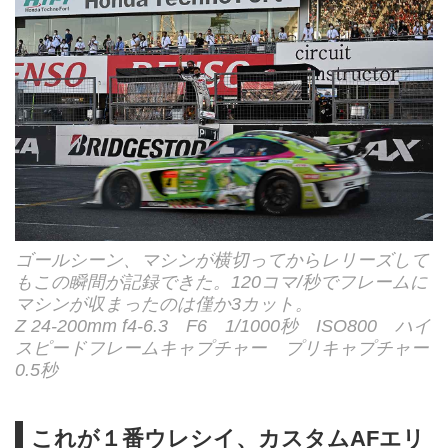
ゴールシーン、マシンが横切ってからレリーズして
もこの瞬間が記録できた。120コマ/秒でフレームに
マシンが収まったのは僅か3カット。
Z 24-200mm f4-6.3 F6 1/1000秒 ISO800 ハイ
スピードフレームキャプチャー プリキャプチャー
0.5秒
これが１番ウレシイ、カスタムAFエリ