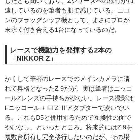
したとも聞いており、Zシリーズへの移行が加
速しているのを筆者も肌で感じている。ニコ
ンのフラッグシップ機として、まさにプロが
末永く付き合える1台になっているのだ。
レースで機動力を発揮する2本の
「NIKKOR Z」
かくして筆者のレースでのメインカメラに晴
れて昇格となったZ 9だが、実は筆者はニッコ
ールZレンズの手持ちが少ない。レース撮影は
Fニッコール + FTZ Ⅱアダプターで凌いでい
る。これもD5と併用するためで互換性の面で
やむなし、といったところ。将来的にはZ 9を
複数台所有し完全移行したいのだが、その場