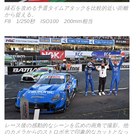
縁石を攻める予選タイムアタックを比較的近い距離
から捉える。
F8 1/250秒 ISO100 200mm相当
レース後の感動的なシーンを広めの画角で撮影。他
のカメラからのストロボ光で印象的なカットとなっ