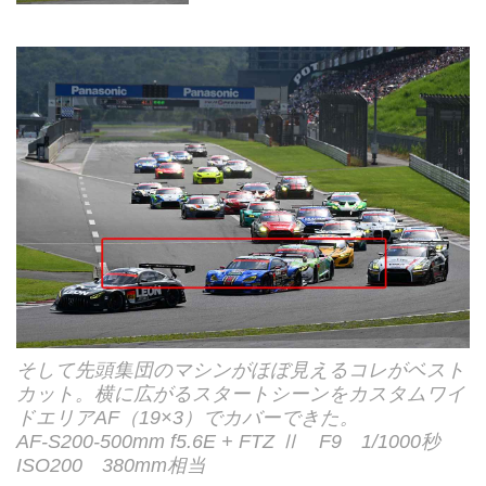
そして先頭集団のマシンがほぼ見えるコレがベスト
カット。横に広がるスタートシーンをカスタムワイ
ドエリアAF（19×3）でカバーできた。
AF-S200-500mm f5.6E + FTZ Ⅱ F9 1/1000秒
ISO200 380mm相当