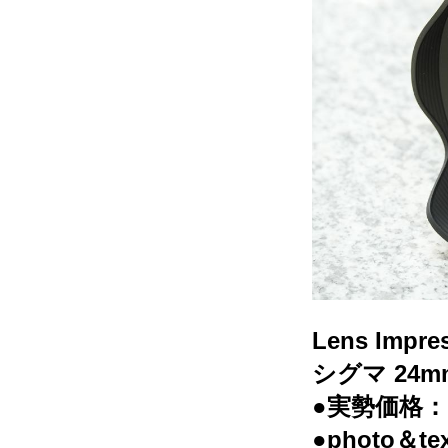
Lens Impre
シグマ 24mmF
●実勢価格：
●photo＆t