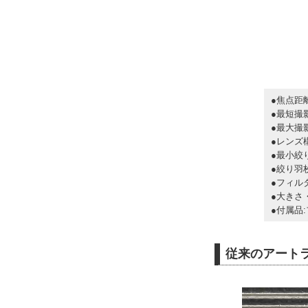
●焦点距
●最短撮影
●最大撮影
●レンズ構
●最小絞り
●絞り羽枚
●フィル
●大きさ・
●付属品
従来のアート