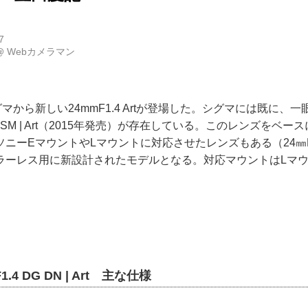
7
@
Webカメラマン
グマから新しい24mmF1.4 Artが登場した。シグマには既に、
DG HSM | Art（2015年発売）が存在している。このレンズをベ
ーEマウントやLマウントに対応させたレンズもある（24㎜F1.4 DG
ラーレス用に新設計されたモデルとなる。対応マウントはLマウ
.4 DG DN | Art 主な仕様