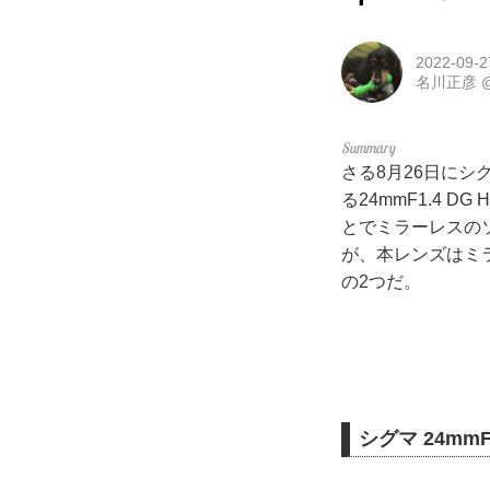
2022-09-2
名川正彦
さる8月26日にシ
る24mmF1.4 
とでミラーレスのソニ
が、本レンズはミ
の2つだ。
シグマ 24mmF1