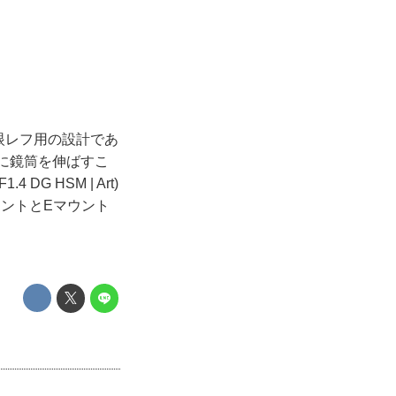
一眼レフ用の設計であ
ースに鏡筒を伸ばすこ
 HSM | Art)
ントとEマウント