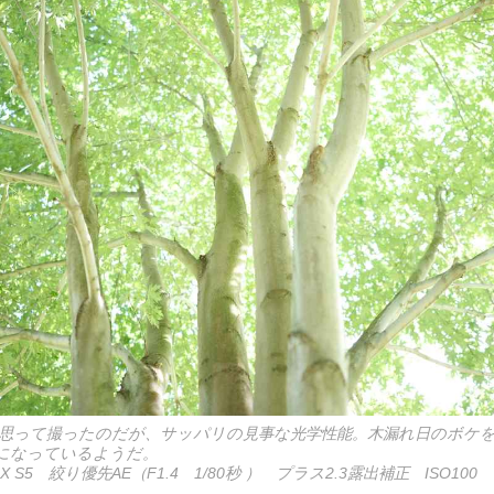
思って撮ったのだが、サッパリの見事な光学性能。木漏れ日のボケ
になっているようだ。
X S5 絞り優先AE（F1.4 1/80秒 ） プラス2.3露出補正 ISO100