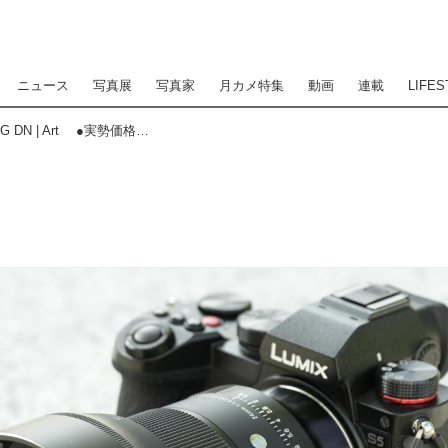
ニュース
写真展
写真家
月カメ特集
動画
連載
LIFES
Lens Impression! シグマ 24mmF1.4 DG DN | Art ●実勢価格：13万2000円（税込） ●マウント:ソニーE ライカL ●photo＆text:豊田慶記