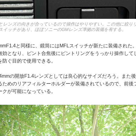
とレンズの向きが合っているので操作はやりやすい。この他に絞り
スイッチがあり、ほぼソニーのGMレンズ準拠の装備を有する。
mmF1.4と同様に、鏡筒にはMFLスイッチが新たに装備された。
無効となり、ピント合焦後にピントリングをうっかり操作して
を防ぐ目的で使用できる。
24mmの開放F1.4レンズとしては良心的なサイズだろう。また
るためのリアフィルターホルダーが装備されているので、前後
ークが可能になっている。