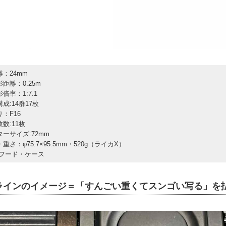
離：24mm
距離：0.25m
倍率：1:7.1
成:14群17枚
：F16
数:11枚
ターサイズ:72mm
重さ：φ75.7×95.5mm・520g（ライカX）
:フード・ケース
ラインのイメージ＝「すんごい重くてスンゴい写る」を払