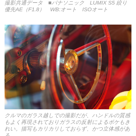
撮影共通データ ■パナソニック LUMIX S5 絞り
優先AE（F1.8） WB:オート ISOオート
クルマのガラス越しでの撮影だが、ハンドルの質感
もよく再現されておりガラスの反射によるボケもき
れい。描写もカリカリしておらず、かつ立体感があ
る。