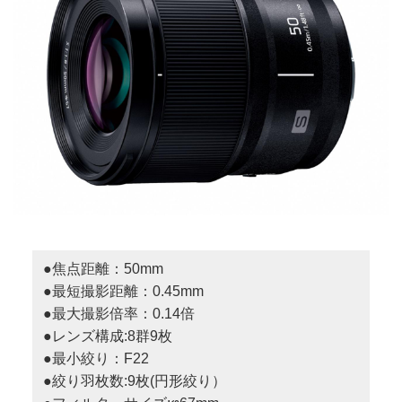
●焦点距離：50mm
●最短撮影距離：0.45mm
●最大撮影倍率：0.14倍
●レンズ構成:8群9枚
●最小絞り：F22
●絞り羽枚数:9枚(円形絞り）