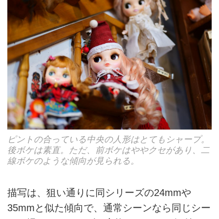
ピントの合っている中央の人形はとてもシャープ。
後ボケは素直。ただ、前ボケはややクセがあり、二
線ボケのような傾向が見られる。
描写は、狙い通りに同シリーズの24mmや
35mmと似た傾向で、通常シーンなら同じシー