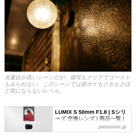
光量比が高いシーンだが、描写もクリアでゴースト
もみられない。このシーンでは前ボケもクセもさほ
ど気にならないレベル。
LUMIX S 50mm F1.8 | Sシリ
ーズ 交換レンズ | 商品一覧 |
デジタルカメラ LUMIX（ルミ
panasonic.jp
ックス） | Panasonic