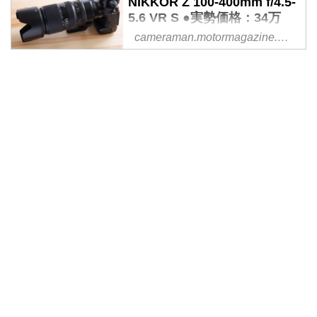
NIKKOR Z 100-400mm f/4.5-
長、主な仕様、撮影サンプル、関
5.6 VR S ●実勢価格：34万
連製品に関する情報も。
9800円（税込） ●photo＆
cameraman.motormagazine.co.jp
text:諏訪光二 - Webカメラマ
ン
フラッグシップ＝Z 9も発売され
意気揚々としている（であろう）
ニコンはレンズの拡充も図ってい
る。いよいよZマウントが主流と
なろうとしているのだ。そんな中
発売したのが人気の高いクラスで
ある超望遠ズーム、「NIKKOR Z
100-400mm f/4.5-5.6 VR S」だ。
今回はこれまた出たばかりのZ9と
組み合わせてのレビューをお届け
しよう。