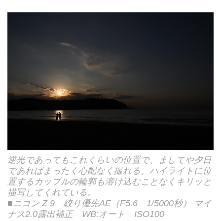
逆光であってもこれくらいの位置で、ましてや夕日
であればまったく心配なく撮れる。ハイライトに位
置するカップルの輪郭も溶け込むことなくキリッと
描写してくれている。
■ニコン Z 9 絞り優先AE（F5.6 1/5000秒） マイ
ナス2.0露出補正 WB:オート ISO100