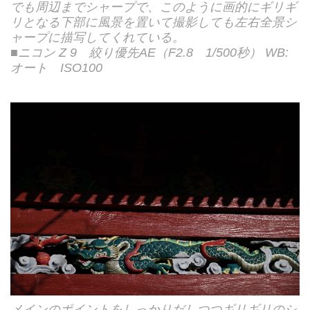
でも周辺までシャープで、このように画的にギリギ
リとなる下部に風景を置いて撮影しても左右全景シ
ャープに描写してくれている。
■ニコン Z 9 絞り優先AE（F2.8 1/500秒） WB:
オート ISO100
メインのポイントをしっかりだしつつギリギリのシ