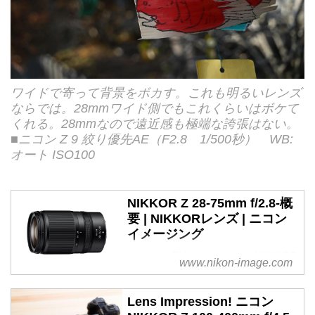
ワイドで寄って背景をボカす。これも明るいレンズ
ならでは。28mmワイド側でもこれくらいはボケて
くれる。28mmなので遠近感も極端な誇張はない。
■ニコン Z 9 絞り優先AE（F2.8 1/500秒） WB:
オート ISO100
NIKKOR Z 28-75mm f/2.8-概
要 | NIKKORレンズ | ニコン
イメージング
ニコンのFXフォーマットNIKKOR
www.nikon-image.com
レンズ「NIKKOR Z 28-75mm
f/2.8」の製品ページ。カメラ、レ
Lens Impression! ニコン
ンズ、アクセサリーなどの製品特