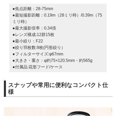
●焦点距離：28-75mm
●最短撮影距離：0.19m（28ミリ時）/0.39m（75
ミリ時）
●最大撮影倍率：0.34倍
●レンズ構成:12群15枚
●最小絞り：F22
●絞り羽枚数:9枚(円形絞り）
●フィルターサイズ:φ67mm
●大きさ・重さ：φ約75×120.5mm・約565g
●付属品:花形フード/ケース
スナップや常用に便利なコンパクト仕
様