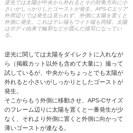
逆光では太陽が中央から外れるとその対角方向に小
さいがしっかりしたゴーストが発生。APS-Cエリア
外周辺りでは発生は見られず、外側に太陽を置くと
外側に発生。これはテレ端もワイド端も同様。太陽
はボディ由来で輪郭などが霞んだ描写になってい
る。
逆光に関しては太陽をダイレクトに入れなが
ら（掲載カット以外も含めて大量に）撮って
試しているが、中央からちょっとでも太陽が
外れると小さいがしっかりとしたゴーストが
発生。
そこからもう外側に移動させ、APS-Cサイズ
のフレーム辺りに太陽を置くと一番発生が少
なく、それより外側に置くと外側に向かって
薄いゴーストが連なる。