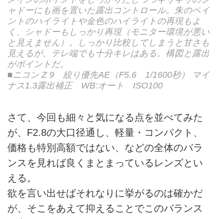
ャドーにも画を置いた露出コントロール。朱のペイ
ントのハイライトや金色のハイライトの再現もよ
く、シャドーもしっかり再現（モニター環境が悪い
と見えません）。しっかり比較してしまうと甘さも
見えるが、テレ端でも十分キレはある。構図と露出
がポイントだ。
■ニコン Z 9 絞り優先AE（F5.6 1/1600秒） マイ
ナス1.3露出補正 WB:オート ISO100
さて、今回も細々と気になる点を並べてみた
が、F2.8の大口径通し、軽量・コンパクト、
価格も特別高額ではない、などの全体のバラ
ンスを見れば良くまとまっているレンズとい
える。
欲を言い出せばそれなりに挙がるのは確かだ
が、そこをあえて抑えることでこのバランス