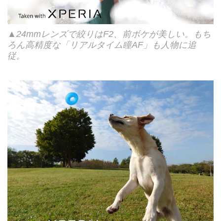
▲24mmレンズで絞りはF2、前ボケが美しい。もち
ろん高精度な「リアルタイム瞳AF」も人物に追
従。