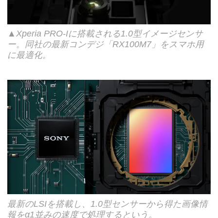
▲Xperia PRO-Iに搭載される1.0型イメージセンサ
ー。同社の最新コンデジ「RX100M7」をスマホ用
に最適化。
最新のLSIを搭載し、1.0型センサーから得た画像情
報をα1並みの速度で処理するという。