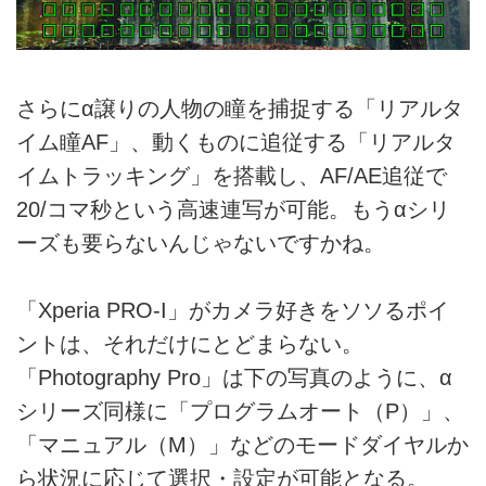
さらにα譲りの人物の瞳を捕捉する「リアルタ
イム瞳AF」、動くものに追従する「リアルタ
イムトラッキング」を搭載し、AF/AE追従で
20/コマ秒という高速連写が可能。もうαシリ
ーズも要らないんじゃないですかね。
「Xperia PRO-I」がカメラ好きをソソるポイ
ントは、それだけにとどまらない。
「Photography Pro」は下の写真のように、α
シリーズ同様に「プログラムオート（P）」、
「マニュアル（M）」などのモードダイヤルか
ら状況に応じて選択・設定が可能となる。