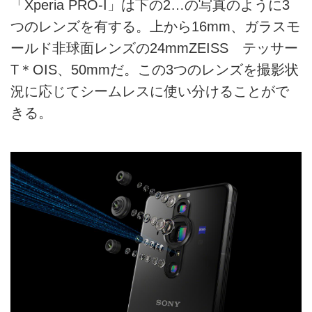
「Xperia PRO-I」は下の2…の写真のように3
つのレンズを有する。上から16mm、ガラスモ
ールド非球面レンズの24mmZEISS テッサー
T＊OIS、50mmだ。この3つのレンズを撮影状
況に応じてシームレスに使い分けることがで
きる。