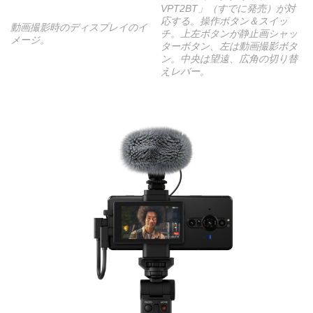
VPT2BT」（すでに発売）が対
応する。操作ボタン＆スイッ
動画撮影時のディスプレイのイ
チ。上左ボタンが静止画シャッ
メージ。
ターボタン、左は動画撮影ボタ
ン。中央は望遠、広角の切り替
えレバー。