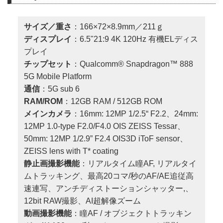
サイズ／重さ
：166×72×8.9mm／211ｇ
ディスプレイ
：6.5"21:9 4K 120Hz 有機ELディス
プレイ
チップセット
：Qualcomm® Snapdragon™ 888
5G Mobile Platform
通信
：5G sub 6
RAM/ROM
：12GB RAM / 512GB ROM
メインカメラ
：16mm: 12MP 1/2.5“ F2.2、24mm:
12MP 1.0-type F2.0/F4.0 OIS ZEISS Tessar、
50mm: 12MP 1/2.9” F2.4 OIS3D iToF sensor、
ZEISS lens with T* coating
静止画撮影機能
：リアルタイム瞳AF, リアルタイ
ムトラッキング、最高20コマ/秒のAF/AE追従高
速連写、アンチディストーションシャッター,、
12bit RAW撮影、AI超解像ズーム
動画撮影機能
：瞳AF / オブジェクトトラッキン