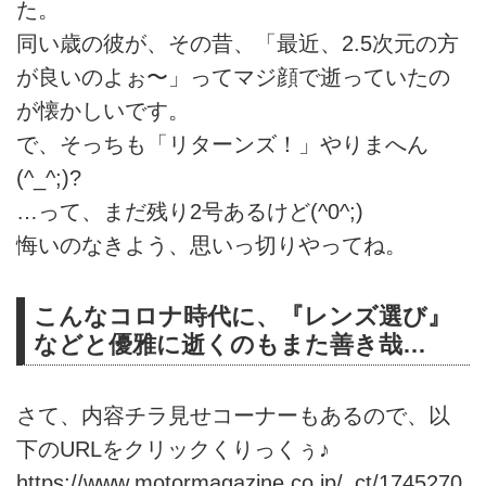
た。
同い歳の彼が、その昔、「最近、2.5次元の方
が良いのよぉ〜」ってマジ顔で逝っていたの
が懐かしいです。
で、そっちも「リターンズ！」やりまへん
(^_^;)?
…って、まだ残り2号あるけど(^0^;)
悔いのなきよう、思いっ切りやってね。
こんなコロナ時代に、『レンズ選び』
などと優雅に逝くのもまた善き哉…
さて、内容チラ見せコーナーもあるので、以
下のURLをクリックくりっくぅ♪
https://www.motormagazine.co.jp/_ct/1745270