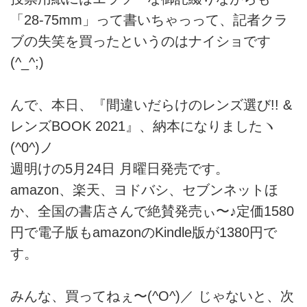
「28-75mm」って書いちゃっって、記者クラ
ブの失笑を買ったというのはナイショです
(^_^;)
んで、本日、『間違いだらけのレンズ選び!! &
レンズBOOK 2021』、納本になりましたヽ
(^0^)ノ
週明けの5月24日 月曜日発売です。
amazon、楽天、ヨドバシ、セブンネットほ
か、全国の書店さんで絶賛発売ぃ〜♪定価1580
円で電子版もamazonのKindle版が1380円で
す。
みんな、買ってねぇ〜(^O^)／ じゃないと、次