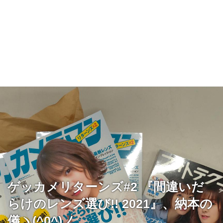
ゲッカメリターンズ#2 『間違いだ
らけのレンズ選び!! 2021』、納本の
儀ヽ(^0^)ノ