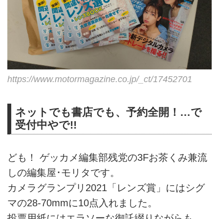
https://www.motormagazine.co.jp/_ct/17452701
ネットでも書店でも、予約全開！…で
受付中やで!!
ども！ ゲッカメ編集部残党の3Fお茶くみ兼流
しの編集屋･モリタです。
カメラグランプリ2021「レンズ賞」にはシグ
マの28-70mmに10点入れました。
投票用紙にはエラソーな御託綴りながらも