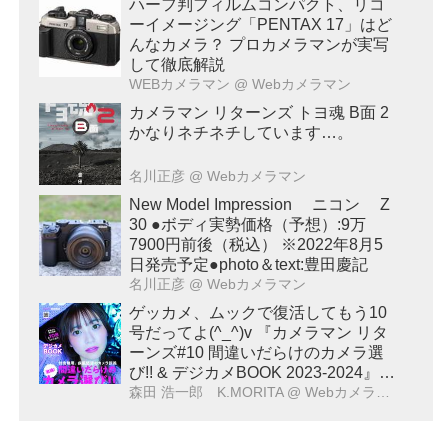
ハーフ判フィルムコンパクト、リコ
ーイメージング「PENTAX 17」はど
んなカメラ？ プロカメラマンが実写
して徹底解説
WEBカメラマン
@ Webカメラマン
カメラマン リターンズ トヨ魂 B面 2
かなりネチネチしています…。
名川正彦
@ Webカメラマン
New Model Impression ニコン Z
30 ●ボディ実勢価格（予想）:9万
7900円前後（税込） ※2022年8月5
日発売予定●photo＆text:豊田慶記
名川正彦
@ Webカメラマン
ゲッカメ、ムックで復活してもう10
号だってよ(^_^)v 『カメラマン リタ
ーンズ#10 間違いだらけのカメラ選
び!! & デジカメBOOK 2023-2024』は
12月26日発売
森田 浩一郎 K.MORITA
@ Webカメラマン