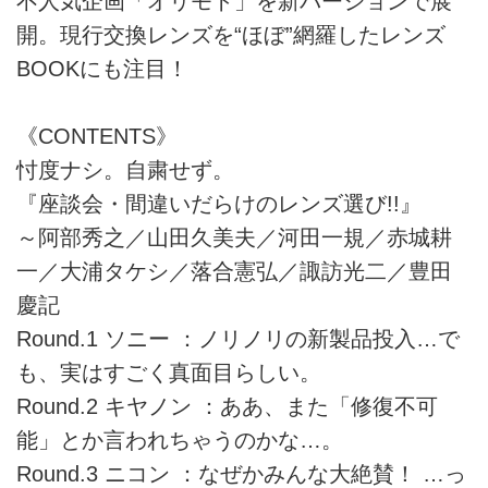
不人気企画「オリモト」を新バージョンで展
開。現行交換レンズを“ほぼ”網羅したレンズ
BOOKにも注目！
《CONTENTS》
忖度ナシ。自粛せず。
『座談会・間違いだらけのレンズ選び!!』
～阿部秀之／山田久美夫／河田一規／赤城耕
一／大浦タケシ／落合憲弘／諏訪光二／豊田
慶記
Round.1 ソニー ：ノリノリの新製品投入…で
も、実はすごく真面目らしい。
Round.2 キヤノン ：ああ、また「修復不可
能」とか言われちゃうのかな…。
Round.3 ニコン ：なぜかみんな大絶賛！ …っ