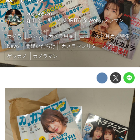
2021-05-20
森田 浩一郎 K.MORITA
@
Webカメラマン
カメラ
レンズ
カメラ用品
ニュース
月カメ特集
News
間違いだらけ
カメラマンリターンズ！
ゲッカメ
カメラマン