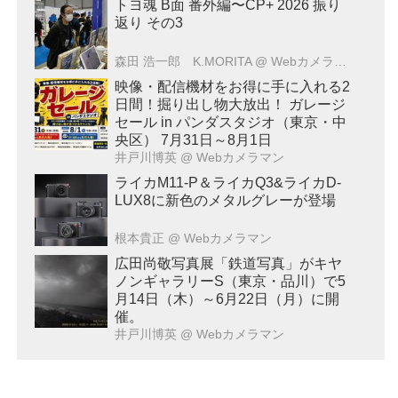
トヨ魂 B面 番外編〜CP+ 2026 振り
返り その3
森田 浩一郎 K.MORITA
@ Webカメラマン
映像・配信機材をお得に手に入れる2
日間！掘り出し物大放出！ ガレージ
セール in パンダスタジオ（東京・中
央区） 7月31日～8月1日
井戸川博英
@ Webカメラマン
ライカM11-P＆ライカQ3&ライカD-
LUX8に新色のメタルグレーが登場
根本貴正
@ Webカメラマン
広田尚敬写真展「鉄道写真」がキヤ
ノンギャラリーS（東京・品川）で5
月14日（木）～6月22日（月）に開
催。
井戸川博英
@ Webカメラマン