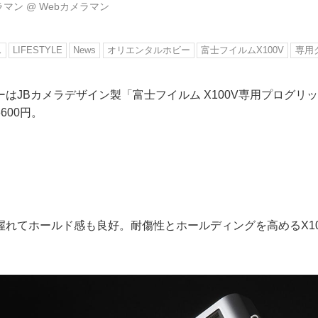
ラマン
@
Webカメラマン
ス
LIFESTYLE
News
オリエンタルホビー
富士フイルムX100V
専用
はJBカメラデザイン製「富士フイルム X100V専用プログリ
600円。
握れてホールド感も良好。耐傷性とホールディングを高めるX10
。