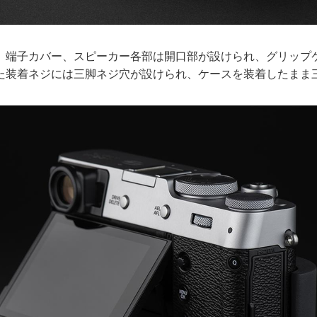
、端子カバー、スピーカー各部は開口部が設けられ、グリップ
た装着ネジには三脚ネジ穴が設けられ、ケースを装着したまま