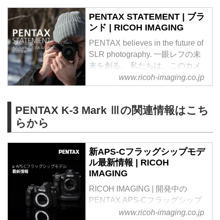
PENTAX STATEMENT | ブラ
ンド | RICOH IMAGING
PENTAX believes in the future of
SLR photography. 一眼レフの未
来を創る。 私たちは、このカメ
ラの新しい未来に挑み続けます。
www.ricoh-imaging.co.jp
PENTAX K-3 Mark Ⅲの関連情報はこち
らから
新APS-Cフラッグシップモデ
ル最新情報 | RICOH
IMAGING
RICOH IMAGING | 開発中の
PENTAX APS-Cフラッグシップ
一眼レフカメラの最新情報や、開
www.ricoh-imaging.co.jp