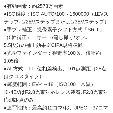
●有効画素：約2573万画素
●ISO感度：ISO AUTO/100～1600000（1EVス
テップ､1/2EVステップまたは1/3EVステップ）
●手ブレ補正：撮像素子シフト方式「SRⅡ」
（5軸補正）、オート/流し撮り/オフ｡
5.5段分の補正効果※CIPA規格準拠
●光学ファインダー：視野率100％、倍率約
1.05倍
●AF方式：TTL位相差検出、101点測距（25点
はクロスタイプ）
●輝度範囲：EV-4～18（ISO100、常温）
※-4EVはF2.8光束対応レンス装着､F2.8光束対
応測距点のみ
●連写性能：最高約12コマ/秒、JPEG：37コマ