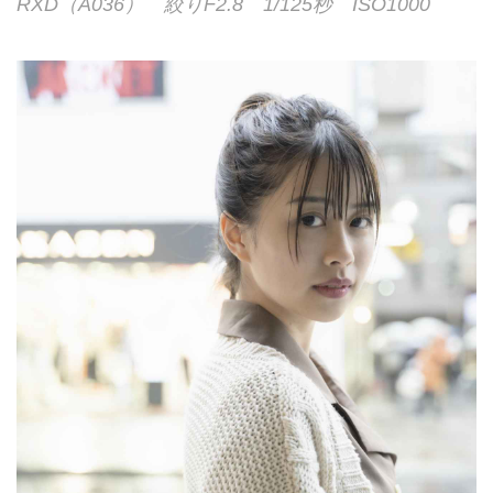
RXD（A036） 絞りF2.8 1/125秒 ISO1000