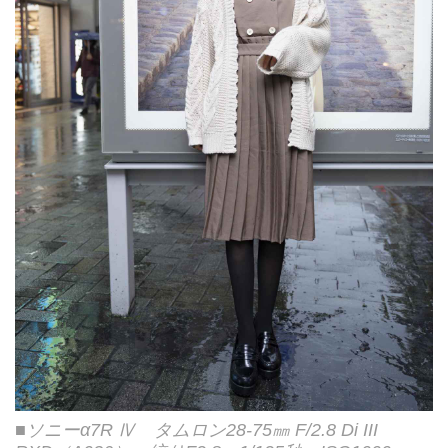
■ソニーα7R Ⅳ タムロン28-75㎜ F/2.8 Di III