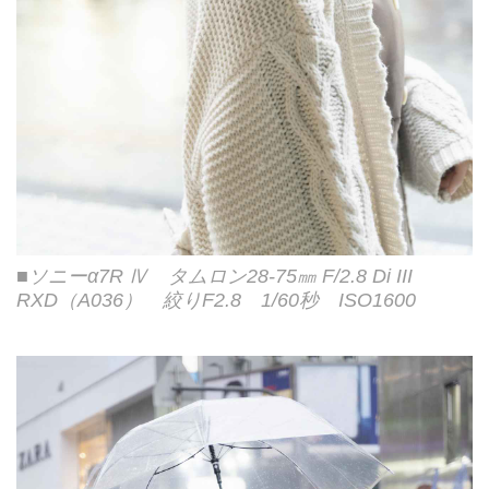
■ソニーα7R Ⅳ タムロン28-75㎜ F/2.8 Di III
RXD（A036） 絞りF2.8 1/60秒 ISO1600