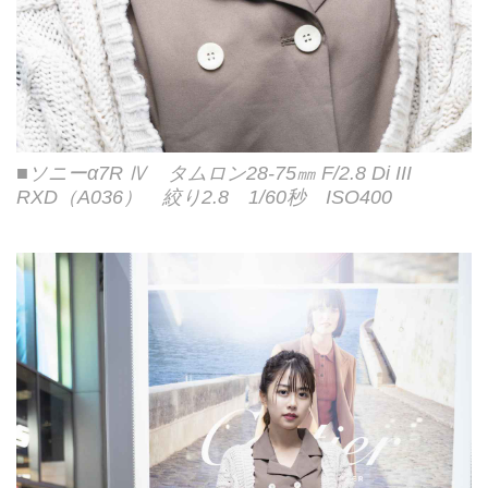
■ソニーα7R Ⅳ タムロン28-75㎜ F/2.8 Di III
RXD（A036） 絞り2.8 1/60秒 ISO400