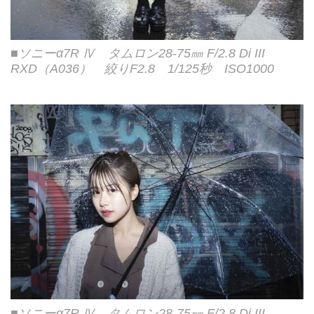
■ソニーα7R Ⅳ タムロン28-75㎜ F/2.8 Di III
RXD（A036） 絞りF2.8 1/125秒 ISO1000
■ソニーα7R Ⅳ タムロン28-75㎜ F/2.8 Di III