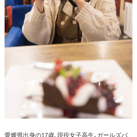
愛媛県出身の17歳､現役女子高生｡ガールズバ