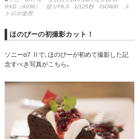
RXD（A036） 絞りF6.3 1/125秒 ISO400 ス
トロボ使用
ほのぴーの初撮影カット！
ソニーα7 Ⅱで､ほのぴーが初めて撮影した記
念すべき写真がこちら｡