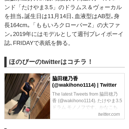
ンド「たけやま3.5」のドラムス＆ヴォーカル
を担当｡誕生日は11月14日､血液型はAB型｡身
長164cm｡「ももいろクローバーZ」の大ファ
ン｡2019年にはモデルとして週刊プレイボーイ
誌､FRIDAYで表紙を飾る。
ほのぴーのtwitterはコチラ！
脇田穂乃香
(@wakihono1114) | Twitter
The latest Tweets from 脇田穂乃
香 (@wakihono1114). たけやま3.5
ドラム モノノフです。かなこち
ゃん推しです。. 愛媛県
twitter.com