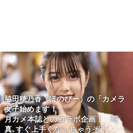
脇田穂乃香（ほのぴー）の「カメラ
女子始めます！」
月カメ本誌とのコラボ企画！ 写
真､すぐ上手くなっちゃうぞ！