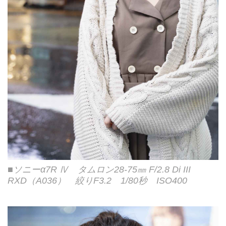
■ソニーα7R Ⅳ タムロン28-75㎜ F/2.8 Di III
RXD（A036） 絞りF3.2 1/80秒 ISO400