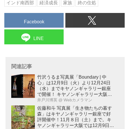
インド南西部
経済成長
家族
終の住処
Facebook
LINE
関連記事
竹沢うるま写真展「Boundary | 中
心」は12月9日（火）より12月24日
（水）までキヤノンギャラリー銀座
で開催！ キヤノンギャラリー大阪で
は2026年2月17日（火）～2月28日
井戸川博英
@ Webカメラマン
（土）に開催予定！
佐藤和斗 写真展「生き物たちの暮す
森」はキヤノンギャラリー銀座で好
評開催中！11月８日（土）まで。キ
ヤノンギャラリー大阪では12月9日