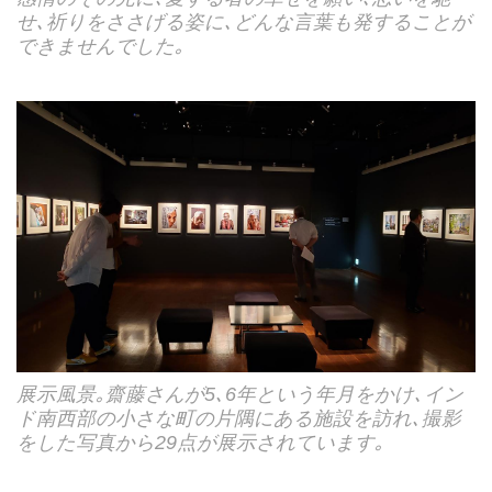
せ､祈りをささげる姿に､どんな言葉も発することが
できませんでした｡
展示風景｡齋藤さんが5､6年という年月をかけ､イン
ド南西部の小さな町の片隅にある施設を訪れ､撮影
をした写真から29点が展示されています｡