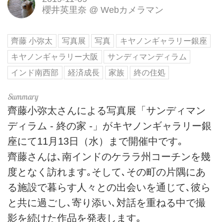
櫻井英里奈
@
Webカメラマン
齊藤 小弥太
写真展
写真
キヤノンギャラリー銀座
キヤノンギャラリー大阪
サンディマンディラム
インド南西部
経済成長
家族
終の住処
齊藤小弥太さんによる写真展「サンディマン
ディラム ‐ 終の家 ‐」がキヤノンギャラリー銀
座にて11月13日（水）まで開催中です｡
齊藤さんは､南インドのケララ州コーチンを幾
度となく訪れます｡そして､その町の片隅にあ
る施設で暮らす人々との出会いを通じて､彼ら
と共に過ごし､寄り添い､対話を重ねる中で撮
影を続けた作品を発表します｡