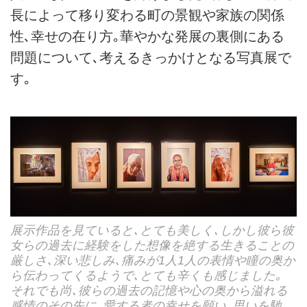
長によって移り変わる町の景観や家族の関係
性､幸せの在り方｡華やかな発展の裏側にある
問題について､考えるきっかけとなる写真展で
す｡
展示作品を見ていると､とても美しく､しかし彼ら彼
女らの過去に経験をした想像を絶する生きることの
厳しさ､深い悲しみ､痛みが1人1人の表情や瞳の奥か
ら伝わってくるようで､とても辛くも感じました｡
それでも尚､彼らの過去の記憶や心の奥から溢れる
感情のその先に､愛する者の幸せを願い､思いを馳