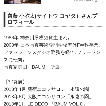
cweb.canon.jp
キヤノンギャラリーで開催する
「齊藤 小弥太 写真展：サンディ
マンディラム ‐終の家‐」の詳細を
齊藤 小弥太(サイトウ コヤタ）さんプ
ご紹介しているページです。
ロフィール
1986年 神奈川県横須賀生まれ｡
2008年 日本写真芸術専門学校海外FW科卒業｡
ファッションスタジオ勤務を経て､フリーラン
スに転向｡
写真家集団「BAUM」所属｡
【写真展】
2013年4月 新宿ニコンサロン「永遠の園」
2013年6月 大阪ニコンサロン「永遠の園」
2018年1月 LE DECO 「BAUM VOL.0」