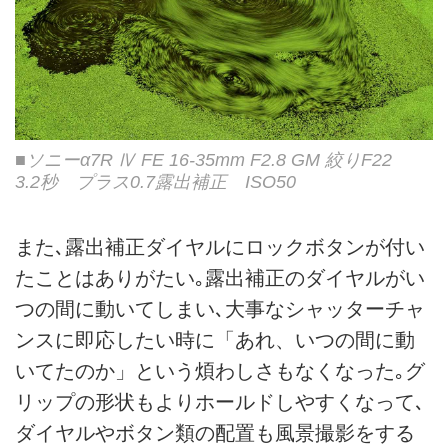
■ソニーα7R Ⅳ FE 16-35mm F2.8 GM 絞りF22
3.2秒 プラス0.7露出補正 ISO50
また､露出補正ダイヤルにロックボタンが付い
たことはありがたい｡露出補正のダイヤルがい
つの間に動いてしまい､大事なシャッターチャ
ンスに即応したい時に「あれ、いつの間に動
いてたのか」という煩わしさもなくなった｡グ
リップの形状もよりホールドしやすくなって､
ダイヤルやボタン類の配置も風景撮影をする