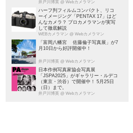
井戸川博英
@ Webカメラマン
ハーフ判フィルムコンパクト、リコ
ーイメージング「PENTAX 17」はど
んなカメラ？ プロカメラマンが実写
して徹底解説
WEBカメラマン
@ Webカメラマン
「富岡八幡宮 佐藤倫子写真展」が7
月10日から好評開催中！
井戸川博英
@ Webカメラマン
日本作例写真家協会写真展
「JSPA2025」がギャラリー・ルデコ
（東京・渋谷）で開催中！ 5月25日
（日）まで。
井戸川博英
@ Webカメラマン