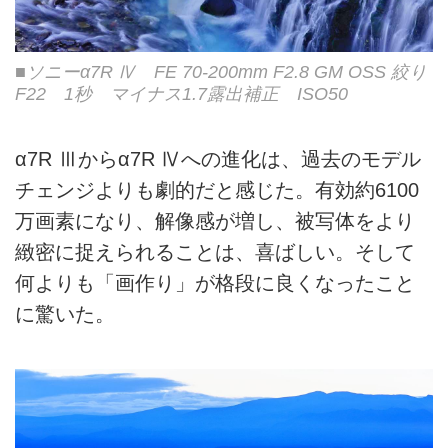
■ソニーα7R Ⅳ FE 70-200mm F2.8 GM OSS 絞り
F22 1秒 マイナス1.7露出補正 ISO50
α7R Ⅲからα7R Ⅳへの進化は、過去のモデル
チェンジよりも劇的だと感じた。有効約6100
万画素になり、解像感が増し、被写体をより
緻密に捉えられることは、喜ばしい。そして
何よりも「画作り」が格段に良くなったこと
に驚いた。