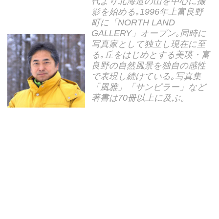
代より北海道の山を中心に撮
影を始める｡1996年上富良野
町に「NORTH LAND
GALLERY」オープン｡同時に
写真家として独立し現在に至
る｡丘をはじめとする美瑛・富
良野の自然風景を独自の感性
で表現し続けている｡写真集
「風雅」「サンピラー」など
著書は70冊以上に及ぶ。