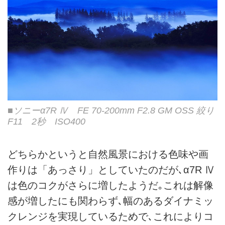
■ソニーα7R Ⅳ FE 70-200mm F2.8 GM OSS 絞り
F11 2秒 ISO400
どちらかというと自然風景における色味や画
作りは「あっさり」としていたのだが､α7R Ⅳ
は色のコクがさらに増したようだ｡これは解像
感が増したにも関わらず､幅のあるダイナミッ
クレンジを実現しているためで､これによりコ