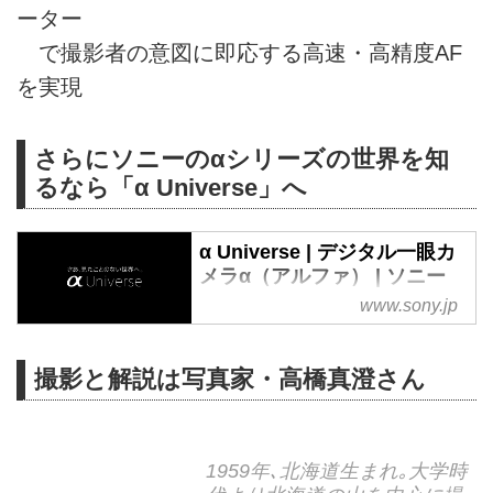
ーター
で撮影者の意図に即応する高速・高精度AF
を実現
さらにソニーのαシリーズの世界を知
るなら「α Universe」へ
α Universe | デジタル一眼カ
メラα（アルファ） | ソニー
www.sony.jp
ソニーのデジタル一眼カメラ
α（アルファ）やデジタルスチル
カメラ Cyber-shot サイバーショ
撮影と解説は写真家・高橋真澄さん
ットで撮影された写真や映像作
品、撮影秘話、テクニックを公
開。
1959年､北海道生まれ｡大学時