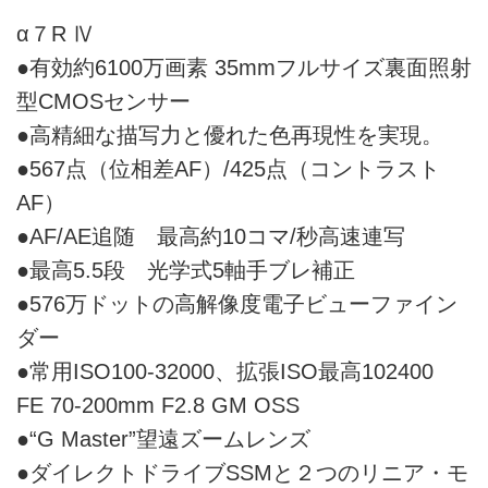
α７R Ⅳ
●有効約6100万画素 35mmフルサイズ裏面照射
型CMOSセンサー
●高精細な描写力と優れた色再現性を実現。
●567点（位相差AF）/425点（コントラスト
AF）
●AF/AE追随 最高約10コマ/秒高速連写
●最高5.5段 光学式5軸手ブレ補正
●576万ドットの高解像度電子ビューファイン
ダー
●常用ISO100-32000、拡張ISO最高102400
FE 70-200mm F2.8 GM OSS
●“G Master”望遠ズームレンズ
●ダイレクトドライブSSMと２つのリニア・モ