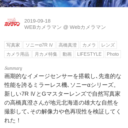
2019-09-18
WEBカメラマン
@
Webカメラマン
写真家
ソニーα7R Ⅳ
高橋真澄
カメラ
レンズ
カメラ用品
月カメ特集
動画
LIFESTYLE
Photo
画期的なイメージセンサーを搭載し､先進的な
性能を誇るミラーレス機､ソニーαシリーズ。
新しい7R ⅣとGマスターレンズで自然写真家
の高橋真澄さんが地元北海道の雄大な自然を
撮影して､その解像力や色再現性を検証してく
れた！