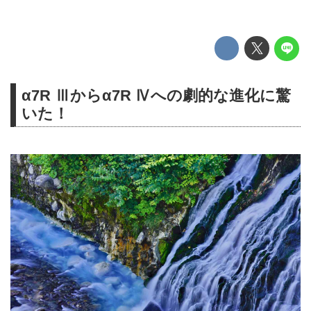
α7R Ⅲからα7R Ⅳへの劇的な進化に驚
いた！