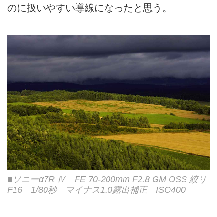
のに扱いやすい導線になったと思う。
■ソニーα7R Ⅳ FE 70-200mm F2.8 GM OSS 絞り
F16 1/80秒 マイナス1.0露出補正 ISO400