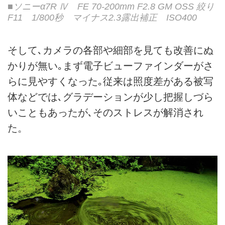
■ソニーα7R Ⅳ FE 70-200mm F2.8 GM OSS 絞り
F11 1/800秒 マイナス2.3露出補正 ISO400
そして､カメラの各部や細部を見ても改善にぬ
かりが無い｡まず電子ビューファインダーがさ
らに見やすくなった｡従来は照度差がある被写
体などでは､グラデーションが少し把握しづら
いこともあったが､そのストレスが解消され
た。