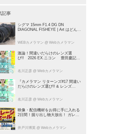
気記事
シグマ 15mm F1.4 DG DN
DIAGONAL FISHEYE | Art はどんな
レンズ？ プロカメラマンが実写して
解説
WEBカメラマン
@ Webカメラマン
激論！間違いだらけのレンズ選
び!! 2026 EX.ニコン 豊田慶記×
桃井一至×山田久美夫×井上雅行（発
言ナシ）
名川正彦
@ Webカメラマン
『カメラマン リターンズ#17 間違い
だらけのレンズ選び!! & レンズ
BOOK 2026』は2026年7月23日発
売!!!!
名川正彦
@ Webカメラマン
映像・配信機材をお得に手に入れる
2日間！掘り出し物大放出！ ガレー
ジセール in パンダスタジオ（東京・
中央区） 7月31日～8月1日
井戸川博英
@ Webカメラマン