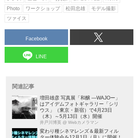
Photo
ワークショップ
松田忠雄
モデル撮影
ツァイス
Facebook
LINE
関連記事
増田雄彦 写真展「和醸 ―WAJOー」
はアイデムフォトギャラリー「シリ
ウス」（東京・新宿）で4月23日
（木）～5月13日（水）開催
井戸川博英
@ Webカメラマン
変わり種シネマレンズ＆最新フィル
ター体験会を12月1日（月）に開催！