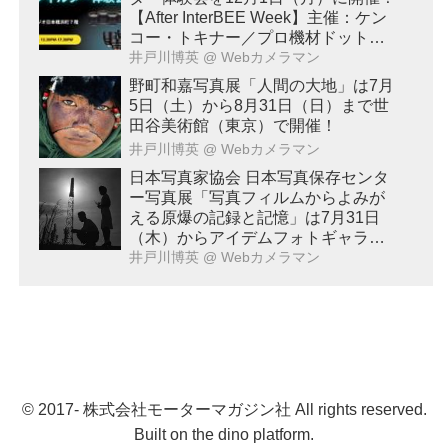
【After InterBEE Week】主催：ケン
コー・トキナー／プロ機材ドットコ
ム
井戸川博英
@ Webカメラマン
野町和嘉写真展「人間の大地」は7月
5日（土）から8月31日（日）まで世
田谷美術館（東京）で開催！
井戸川博英
@ Webカメラマン
日本写真家協会 日本写真保存センタ
ー写真展「写真フィルムからよみが
える原爆の記録と記憶」は7月31日
（木）からアイデムフォトギャラリ
ー「シリウス」（東京・新宿）で開
井戸川博英
@ Webカメラマン
催！8月20日（水）まで。
© 2017- 株式会社モーターマガジン社 All rights reserved.
Built on
the dino platform
.