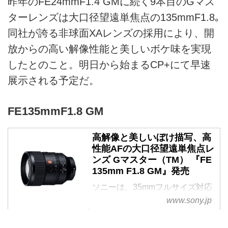
昨年のFE24mmF1.4 GMに続く9本目のGマス
ターレンズは大口径望遠単焦点の135mmF1.8｡
同社が誇る非球面XAレンズの採用により、開
放からの高い解像性能と美しいボケ味を実現
したとのこと。明日から始まるCP+にて早速
展示される予定だ。
FE135mmF1.8 GM
高解像と美しいぼけ描写、高
性能AFの大口径望遠単焦点レ
ンズ Gマスター（TM） 『FE
135mm F1.8 GM』発売
ソニーは、35mmフルサイズ対応
のα（TM） （Alpha（TM）） E
www.sony.jp
マウントレンズとして、焦点距離
135mm開放F値1.8の大口径望遠