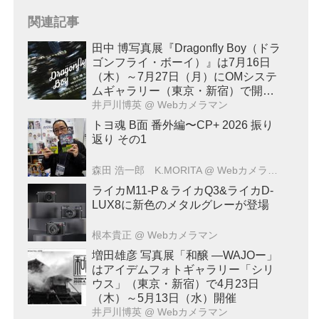
関連記事
田中 博写真展『Dragonfly Boy（ドラ
ゴンフライ・ボーイ）』は7月16日
（木）～7月27日（月）にOMシステ
ムギャラリー（東京・新宿）で開
催！
井戸川博英
@ Webカメラマン
トヨ魂 B面 番外編〜CP+ 2026 振り
返り その1
森田 浩一郎 K.MORITA
@ Webカメラマン
ライカM11-P＆ライカQ3&ライカD-
LUX8に新色のメタルグレーが登場
根本貴正
@ Webカメラマン
増田雄彦 写真展「和醸 ―WAJOー」
はアイデムフォトギャラリー「シリ
ウス」（東京・新宿）で4月23日
（木）～5月13日（水）開催
井戸川博英
@ Webカメラマン