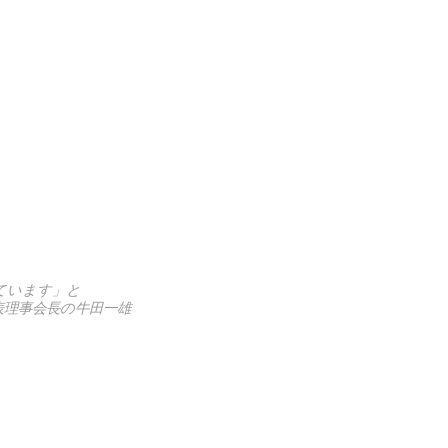
ています」と
代表理事会長の牛田一雄