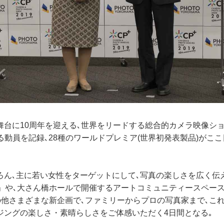
台に10周年を迎える､世界をリードする総合的カメラ映像ショ
超える動員を記録､28種のワールドプレミア(世界初発表製品)がこ
ろん､主に若い女性をターゲットにして､写真の楽しさを広く伝
kend」や､大さん橋ホールで開催するアートコミュニティースペース
その他さまざまな新企画で､ファミリーからプロの写真家まで､こ
ジングの楽しさ・素晴らしさをご体感いただく4日間となる｡