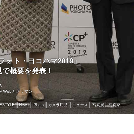
9/フォト・ヨコハマ2019」
見で概要を発表！
3
@
Webカメラマン
FESTYLE
News
Photo
カメラ用品
ニュース
写真展
写真家