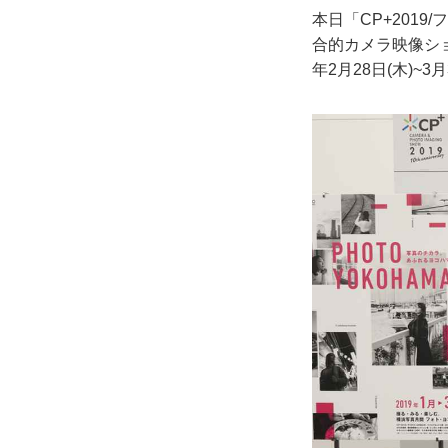
本日「CP+201
合的カメラ映像ショ
年2月28日(木)~3