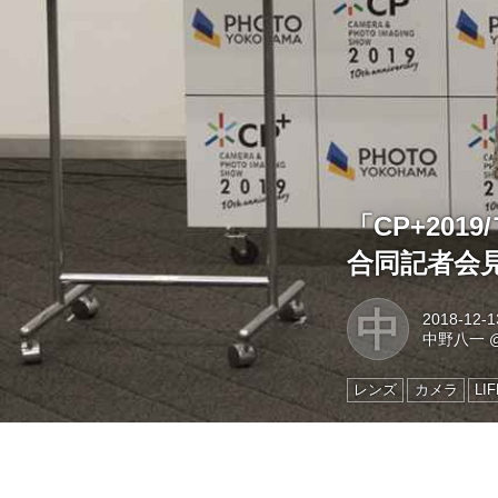
「CP+201
合同記者会
中
2018-12-1
中野八一
レンズ
カメラ
LI