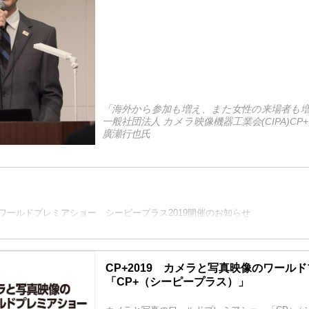
「海外から参加も増え、また女性の来場者も
一般社団法人 カメラ映像機器工業会(CIPA)C
廣瀬行也氏
ワールドプレミアショー シーピープラス2019開催のお知らせ
CP+2019 カメラと写真映像のワール
「CP+（シーピープラス）」