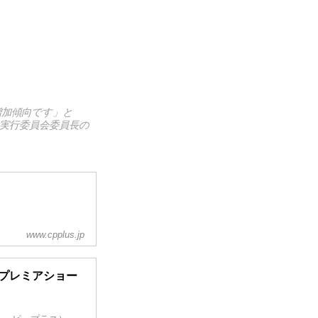
増加傾向です」と
P+実行委員会委員長の
www.cpplus.jp
ドプレミアショー