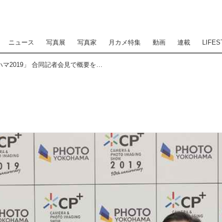
ニュース
写真展
写真家
月カメ特集
動画
連載
LIFES
「CP+2019/フォト・ヨコハマ2019」 合同記者会見で概要を発表！