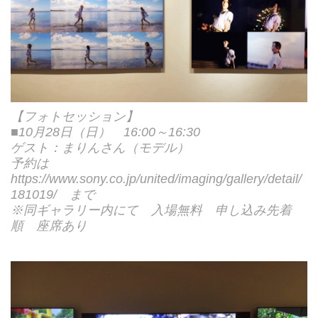
【フォトセッション】
■10月28日（日） 16:00～16:30
ゲスト：まりんさん（モデル）
予約は
https://www.sony.co.jp/united/imaging/gallery/detail/
181019/
まで
※同ギャラリー内にて 入場無料 申し込み先着
順 座席あり