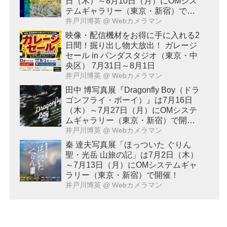
日（木）～8月10日（月）にOMシス
テムギャラリー（東京・新宿）で開
催！
井戸川博英
@ Webカメラマン
映像・配信機材をお得に手に入れる2
日間！掘り出し物大放出！ ガレージ
セール in パンダスタジオ（東京・中
央区） 7月31日～8月1日
井戸川博英
@ Webカメラマン
田中 博写真展『Dragonfly Boy（ドラ
ゴンフライ・ボーイ）』は7月16日
（木）～7月27日（月）にOMシステ
ムギャラリー（東京・新宿）で開
催！
井戸川博英
@ Webカメラマン
秦 達夫写真展「ほっついた ぐりん
聖・光岳 山旅の記」は7月2日（木）
～7月13日（月）にOMシステムギャ
ラリー（東京・新宿）で開催！
井戸川博英
@ Webカメラマン