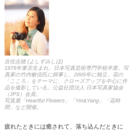
吉住志穂 (よしずみしほ)
1979年東京生まれ。日本写真芸術専門学校卒業。写
真家の竹内敏信氏に師事し、2005年に独立。花の
「こころ」をテーマに、クローズアップを中心に作
品を撮影している。公益社団法人 日本写真家協会
（JPS）会員。
写真展「Heartful Flowers」「Yin&Yang」「花時
間」など開催。
疲れたときには癒されて、落ち込んだときに