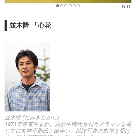
並木隆 「心花」
並木隆 (なみきたかし)
1971年東京生まれ。高校生時代月刊カメラマンを通
じてに丸林正則氏と出会い、以降写真の指導を受け