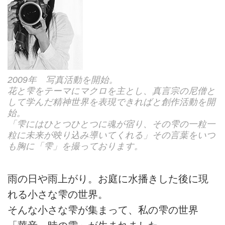
2009年 写真活動を開始。
花と雫をテーマにマクロを主とし、真言宗の尼僧と
して学んだ精神世界を表現できればと創作活動を開
始。
「雫にはひとつひとつに魂が宿り、その雫の一粒一
粒に未来が映り込み導いてくれる」その言葉をいつ
も胸に「雫」を撮っております。
雨の日や雨上がり。お庭に水播きした後に現
れる小さな雫の世界。
そんな小さな雫が集まって、私の雫の世界