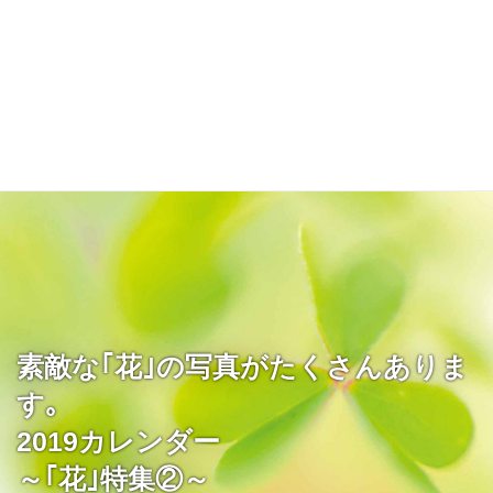
素敵な｢花｣の写真がたくさんありま
す｡
2019カレンダー
～｢花｣特集②～