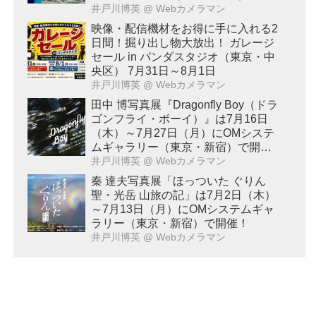
催！
井戸川博英
@ Webカメラマン
映像・配信機材をお得に手に入れる2
日間！掘り出し物大放出！ ガレージ
セール in パンダスタジオ（東京・中
央区） 7月31日～8月1日
井戸川博英
@ Webカメラマン
田中 博写真展『Dragonfly Boy（ドラ
ゴンフライ・ボーイ）』は7月16日
（木）～7月27日（月）にOMシステ
ムギャラリー（東京・新宿）で開
催！
井戸川博英
@ Webカメラマン
秦 達夫写真展「ほっついた ぐりん
聖・光岳 山旅の記」は7月2日（木）
～7月13日（月）にOMシステムギャ
ラリー（東京・新宿）で開催！
井戸川博英
@ Webカメラマン