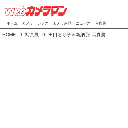
ホーム
カメラ
レンズ
カメラ用品
ニュース
写真展
HOME
写真展
田口るり子＆新納 翔 写真展『Womania』は､デジタル写真ラボPapyrus特別企画展として､本日21日より始まりました｡