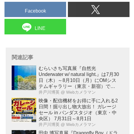
Facebook
LINE
関連記事
むらいさち写真展『自然光
Underwater w/ natural light.』は7月30
日（木）～8月10日（月）にOMシス
テムギャラリー（東京・新宿）で開
催！
井戸川博英
@ Webカメラマン
映像・配信機材をお得に手に入れる2
日間！掘り出し物大放出！ ガレージ
セール in パンダスタジオ（東京・中
央区） 7月31日～8月1日
井戸川博英
@ Webカメラマン
田中 博写真展『Dragonfly Boy（ドラ