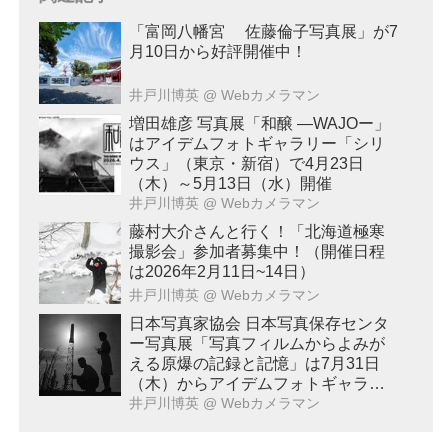
「富岡八幡宮 佐藤倫子写真展」が7
月10日から好評開催中！
井戸川博英
@ Webカメラマン
増田雄彦 写真展「和醸 ―WAJOー」
はアイデムフォトギャラリー「シリ
ウス」（東京・新宿）で4月23日
（木）～5月13日（水）開催
井戸川博英
@ Webカメラマン
藤村大介さんと行く！「北海道極寒
撮影会」参加者募集中！（開催日程
は2026年2月11日~14日）
井戸川博英
@ Webカメラマン
日本写真家協会 日本写真保存センタ
ー写真展「写真フィルムからよみが
える原爆の記録と記憶」は7月31日
（木）からアイデムフォトギャラリ
ー「シリウス」（東京・新宿）で開
井戸川博英
@ Webカメラマン
催！8月20日（水）まで。