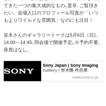
てきた一つの集大成的なもの｡是非､ご覧頂き
たい。会場入口のプロフィール写真が「いつ
もよりワイルドな雰囲気」なのにも注目！
並木さんのギャラリートークは5月6日（日)､
14:00～14:45､同会場で開催予定｡※予約不要､
座席はなし。
Sony Japan | Sony Imaging
Gallery | 並木隆 作品展
www.sony.co.jp
ソニーが運営する写真や映像のギ
ャラリー。写真プリントと4K対
応液晶テレビ<ブラビア>を組み合
わせた多彩な作品を鑑賞いただけ
ます。