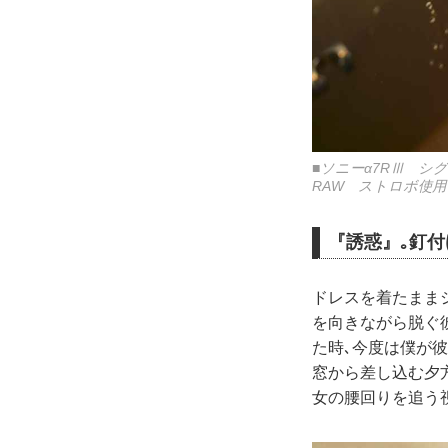
■ソニーα7RⅢ シグマ
RAW ストロボ使用（Nis
『誘惑』｡釘付
ドレスを着たまま
を向きながら脱ぐ
た時､今度は僕が
窓から差し込む夕
女の腰回りを追う