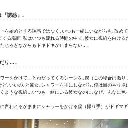
は『誘惑』｡
コトを始めとする誘惑ではなく､いつも一緒にいながらも､改め
てくる場面｡私はいつも流れる時間の中で､彼女に視線を向ける
にたじろぎながらもドキドキが止まらない…｡
だり…｡
ャワーをかけて…とねだってくるシーンを｡僕（この場合は撮り
けど､いいの､と彼女｡シャワーを手にしながら､僕は目のやり場
やくような視線…いつも一緒にいる彼女なのに､なぜこんなに色
女に言われるがままにシャワーをかける僕（撮り手）がドギマギ