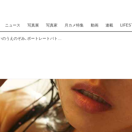
ニュース
写真展
写真家
月カメ特集
動画
連載
LIFES
写真家･萩原和幸＆モデルいのうえのぞみ､ポートレートバトル『一瞬を共有する二つの心』