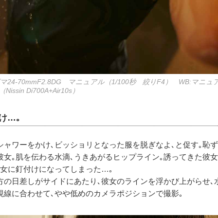
24-70mmF2.8DG マニュアル（1/100秒 絞りF4） WB:マニュ
sin Di700A+Air10s）
け…｡
シャワーをかけ､ビッショリとなった服を脱ぎなよ､と促す｡恥
彼女｡肌を伝わる水滴､うきあがるヒップライン｡誘ってきた彼
彼女に釘付けになってしまった…｡
方の日差しがサイドにあたり､彼女のラインを浮かび上がらせ､
視線に合わせて､やや低めのカメラポジションで撮影｡