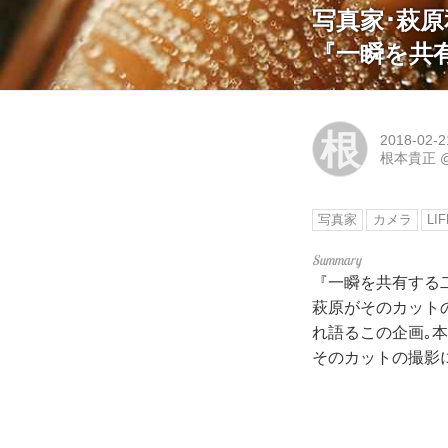
写真家･萩
『一瞬を共
根
2018-02-2
根本貴正
写真家
カメラ
LI
『一瞬を共有する二
萩原がそのカット
れ語るこの企画｡
そのカットの撮影