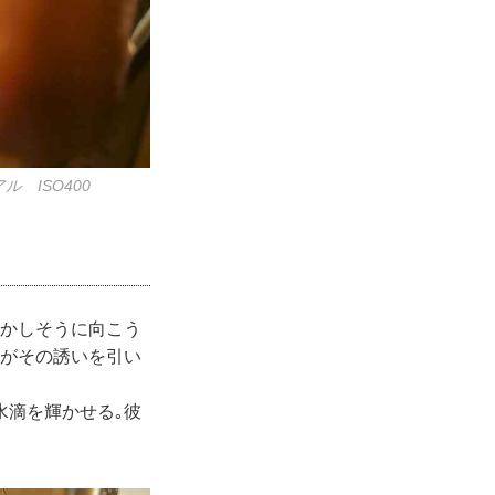
アル ISO400
ずかしそうに向こう
女がその誘いを引い
水滴を輝かせる｡彼