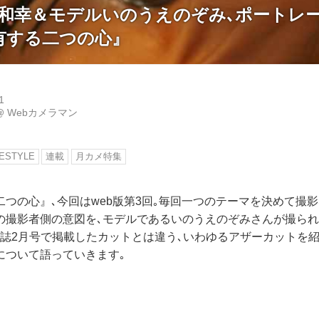
原和幸＆モデルいのうえのぞみ､ポートレ
有する二つの心』
1
@
Webカメラマン
FESTYLE
連載
月カメ特集
つの心』､今回はweb版第3回｡毎回一つのテーマを決めて撮
の撮影者側の意図を､モデルであるいのうえのぞみさんが撮られ
本誌2月号で掲載したカットとは違う､いわゆるアザーカットを紹
について語っていきます｡