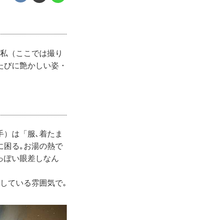
て私（ここでは撮り
たびに艶かしい姿・
手）は「服､着たま
に困る｡お湯の熱で
っぽい眼差しなん
している雰囲気で｡