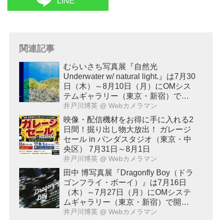
LINE
関連記事
むらいさち写真展『自然光
Underwater w/ natural light.』は7月30
日（木）～8月10日（月）にOMシス
テムギャラリー（東京・新宿）で開
催！
井戸川博英
@ Webカメラマン
映像・配信機材をお得に手に入れる2
日間！掘り出し物大放出！ ガレージ
セール in パンダスタジオ（東京・中
央区） 7月31日～8月1日
井戸川博英
@ Webカメラマン
田中 博写真展『Dragonfly Boy（ドラ
ゴンフライ・ボーイ）』は7月16日
（木）～7月27日（月）にOMシステ
ムギャラリー（東京・新宿）で開
催！
井戸川博英
@ Webカメラマン