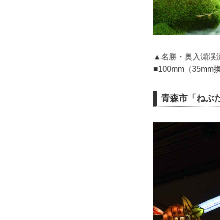
▲名勝・奥入瀬渓
■100mm（35m
青森市「ねぶ