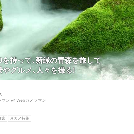
00を持って､新緑の青森を旅して
景やグルメ､人々を撮る!
6
ラマン
@
Webカメラマン
真家
月カメ特集