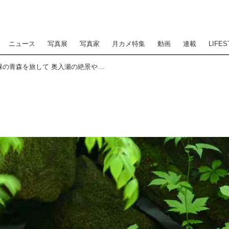
ニュース
写真展
写真家
月カメ特集
動画
連載
LIFES
ニコンD7500を持って､新緑の青森を旅して 奥入瀬の絶景やグルメ､人々を撮る!