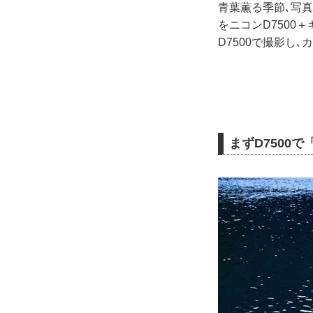
青葉薫る季節､写
をニコンD750
D7500で撮影し
まずD7500