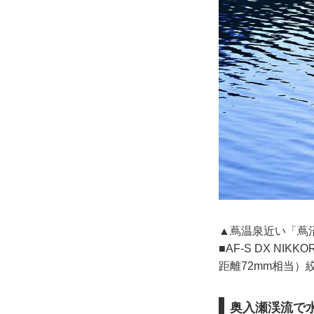
▲蔦温泉近い「蔦
■AF-S DX NIKK
距離72mm相当）絞り
奥入瀬渓流で