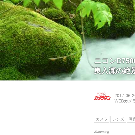
ニコンD75
奥入瀬の絶
2017-06-2
WEBカメ
カメラ
レンズ
写