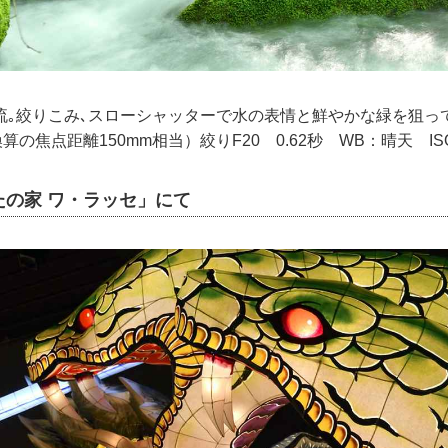
流｡絞りこみ､スローシャッターで水の表情と鮮やかな緑を狙っ
m換算の焦点距離150mm相当）絞りF20 0.62秒 WB：晴天 ISO
たの家 ワ・ラッセ」にて