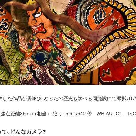
した作品が居並び､ねぶたの歴史も学べる同施設にて撮影｡D7
 m 焦点距離36 m m 相当） 絞りF5.6 1/640 秒 WB:AUTO1 ISO
0って､どんなカメラ?