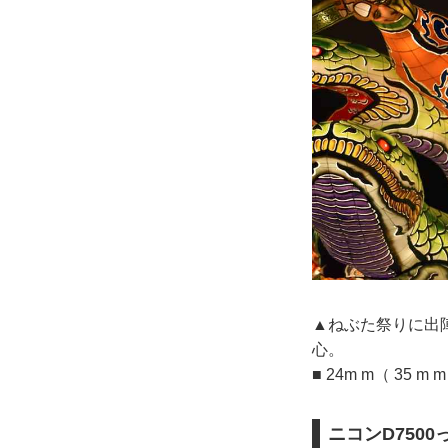
▲ねぶた祭りに出陣
心。
■ 24m m（ 35 m
ニコンD750