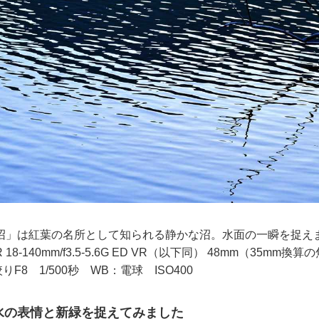
沼」は紅葉の名所として知られる静かな沼。水面の一瞬を捉え
OR 18-140mm/f3.5-5.6G ED VR（以下同） 48mm（35mm換算
F8 1/500秒 WB：電球 ISO400
水の表情と新緑を捉えてみました