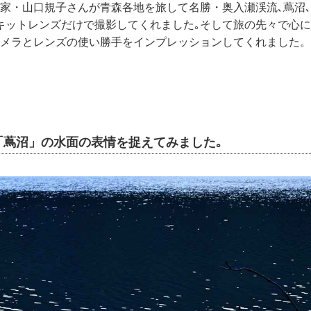
真家・山口規子さんが青森各地を旅して名勝・奥入瀬渓流､蔦沼
0＋キットレンズだけで撮影してくれました｡そして旅の先々で心
､カメラとレンズの使い勝手をインプレッションしてくれました。
で「蔦沼」の水面の表情を捉えてみました｡