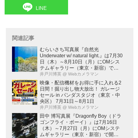
LINE
関連記事
むらいさち写真展『自然光
Underwater w/ natural light.』は7月30
日（木）～8月10日（月）にOMシス
テムギャラリー（東京・新宿）で開
催！
井戸川博英
@ Webカメラマン
映像・配信機材をお得に手に入れる2
日間！掘り出し物大放出！ ガレージ
セール in パンダスタジオ（東京・中
央区） 7月31日～8月1日
井戸川博英
@ Webカメラマン
田中 博写真展『Dragonfly Boy（ドラ
ゴンフライ・ボーイ）』は7月16日
（木）～7月27日（月）にOMシステ
ムギャラリー（東京・新宿）で開