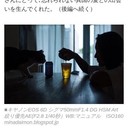
いを生んでくれた。（後編へ続く）
■キヤノンEOS 6D シグマ50mmF1.4 DG HSM Art
絞り優先AE(F2.8 1/40秒）WB:マニュアル ISO160
minadaimon.blogspot.jp