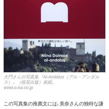
大門さんの写真集『Al-Andalus（アル・アンダル
ス）』（桜花出版）表紙｡
www.o-ka.co.jp
この写真集の推薦文には､美奈さんの独特な謙