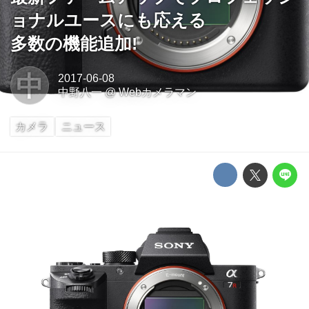
ョナルユースにも応える
多数の機能追加!
中
2017-06-08
中野八一
@
Webカメラマン
カメラ
ニュース