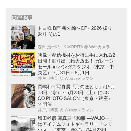
関連記事
トヨ魂 B面 番外編〜CP+ 2026 振り
返り その1
森田 浩一郎 K.MORITA
@ Webカメラマン
映像・配信機材をお得に手に入れる2
日間！掘り出し物大放出！ ガレージ
セール in パンダスタジオ（東京・中
央区） 7月31日～8月1日
井戸川博英
@ Webカメラマン
岡嶋和幸写真展『海のほとり』は5月
13日（水）～5月23日（土）にCO-
CO PHOTO SALON（東京・銀座）
で開催！
井戸川博英
@ Webカメラマン
増田雄彦 写真展「和醸 ―WAJOー」
はアイデムフォトギャラリー「シリ
ウス」（東京・新宿）で4月23日