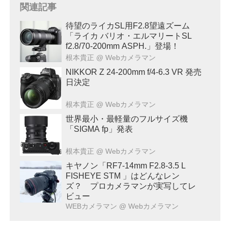
関連記事
待望のライカSL用F2.8望遠ズーム
「ライカ バリオ・エルマリートSL
f2.8/70-200mm ASPH.」登場！
根本貴正
@ Webカメラマン
NIKKOR Z 24-200mm f/4-6.3 VR 発売
日決定
根本貴正
@ Webカメラマン
世界最小・最軽量のフルサイズ機
「SIGMA fp」発表
根本貴正
@ Webカメラマン
キヤノン「RF7-14mm F2.8-3.5 L
FISHEYE STM 」はどんなレン
ズ？ プロカメラマンが実写してレ
ビュー
WEBカメラマン
@ Webカメラマン