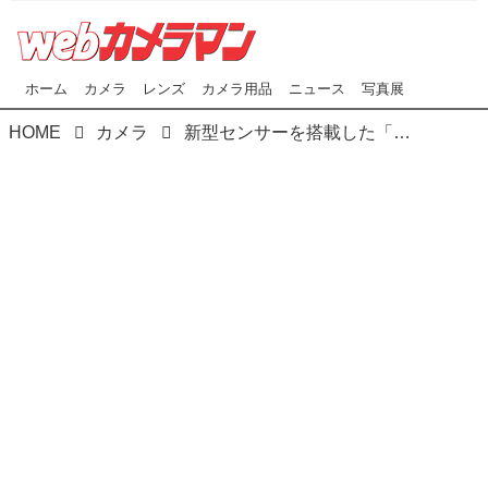
ホーム
カメラ
レンズ
カメラ用品
ニュース
写真展
HOME
カメラ
新型センサーを搭載した「ライカSL3-P」と2本のSL用レンズ「ライカ ズミルックスSL f1.4/50 ASPH.」「ライカ アポ・マクロ・エルマリートSL f2.8/100」を発表