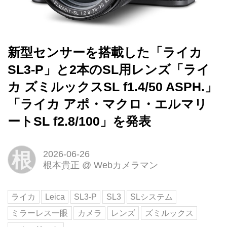
新型センサーを搭載した「ライカ
SL3-P」と2本のSL用レンズ「ライ
カ ズミルックスSL f1.4/50 ASPH.」
「ライカ アポ・マクロ・エルマリ
ートSL f2.8/100」を発表
根
2026-06-26
根本貴正
@
Webカメラマン
ライカ
Leica
SL3-P
SL3
SLシステム
ミラーレス一眼
カメラ
レンズ
ズミルックス