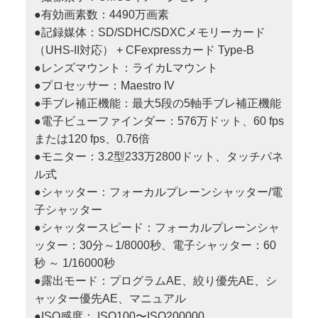
●有効画素数：4490万画素
●記録媒体：SD/SDHC/SDXCメモリーカード
（UHS-II対応） + CFexpressカード Type-B
●レンズマウント：ライカLマウント
●プロセッサー：Maestro IV
●手ブレ補正機能：最大5段の5軸手ブレ補正機能
●電子ビューファインダー：576万ドット、60 fps
または120 fps、0.76倍
●モニター：3.2型233万2800ドット、タッチパネ
ル式
●シャッター：フォーカルプレーンシャッター/電
子シャッター
●シャッタースピード：フォーカルプレーンシャ
ッター：30分～1/8000秒、電子シャッター：60
秒 ～ 1/16000秒
●露出モード：プログラムAE、絞り優先AE、シ
ャッター優先AE、マニュアル
●ISO感度： ISO100〜ISO200000