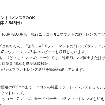
ント レンズBOOK
体 2,545円）
、FX用もDX用も、現行ニッコールZマウントの純正レンズ全4
レンズはもちろん、『無印」&DXフォーマットのZレンズやテレコ
のZマウントレンズ5本のレビューも収録しています。
集、《どっちのレンズショー》では、純正Zレンズ同士または
対決 計19本を徹底比較検証。
わせたZマウントレンズ選びを徹底解説しています。
超望遠の800mmまで、ニコンの純正ミラーレスレンズとして、
マウントレンズ。
ニッコールZレンズにサードパーティのZマウントレンズも加え
た。