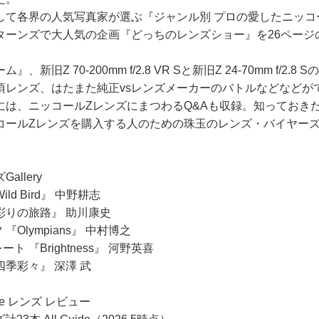
して各界の人気写真家が選ぶ『ジャンル別 プロの愛したニッコ
ターンズで大人気の企画『どっちのレンズショー』を26ページ
新旧Z 70-200mm f/2.8 VR Sと新旧Z 24-70mm f/2.
頃レンズ、はたまた純正vsレンズメーカーのバトルなどなどが
には、ニッコールZレンズにまつわるQ&Aも収録。知っておき
コールZレンズを購入する人のための珠玉のレンズ・バイヤー
Gallery
Wild Bird』 中野耕志
 『彩りの旅路』 助川康史
ツ 『Olympians』 中村博之
レート 『Brightness』 河野英喜
 『四季彩々』 深澤 武
Line レンズ レビュー