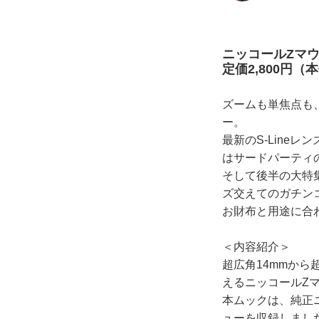
ニッコールZマウ
定価2,800円（本
ズームも単焦点も
ー。
最新のS-Line
はサードパーティ
そして後半の大特
ズ交えてのガチンコ
お財布と用途に合
＜内容紹介＞
超広角14mmから
えるニッコールZ
本ムックは、純正
ューを収録しまし