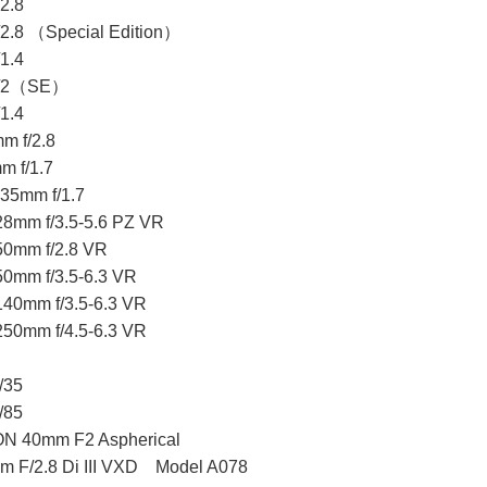
2.8
2.8 （Special Edition）
1.4
f/2（SE）
1.4
 f/2.8
 f/1.7
35mm f/1.7
8mm f/3.5-5.6 PZ VR
0mm f/2.8 VR
0mm f/3.5-6.3 VR
40mm f/3.5-6.3 VR
50mm f/4.5-6.3 VR
/35
/85
ON 40mm F2 Aspherical
F/2.8 Di III VXD Model A078