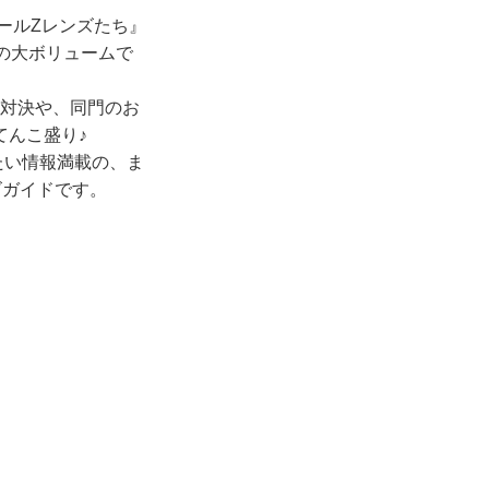
ールZレンズたち』
の大ボリュームで
8 Sの対決や、同門のお
てんこ盛り♪
たい情報満載の、ま
ズガイドです。