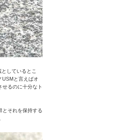
蔵としているとこ
ノUSMと言えばオ
させるのに十分なト
群とそれを保持する
。