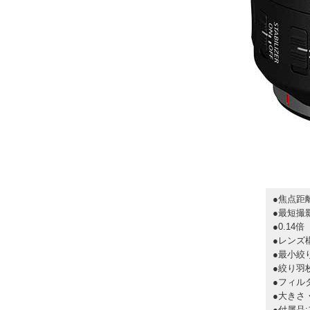
●焦点距離
●最短撮影
●0.14倍
●レンズ構
●最小絞り
●絞り羽枚
●フィル
●大きさ・
●付属品