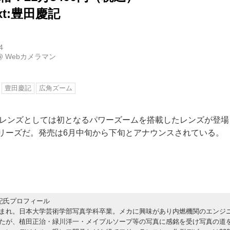
ext:豊田慶記
4
@
Webカメラマン
豊田慶記
広角ズーム
Fレンズとしては初となるパワーズームを搭載したレンズが登場
シリーズだ。発売は6月中旬から下旬とアナウンスされている。
記氏プロフィール
まれ。日本大学芸術学部写真学科卒業。メカに興味があり内燃機関のエンジ
たが、植田正治・緑川洋一・メイプルソープ等の写真に感銘を受け写真の道