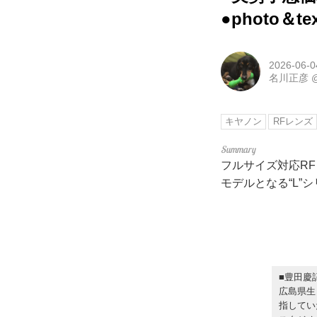
●photo＆t
2026-06-0
名川正彦
キヤノン
RFレンズ
フルサイズ対応R
モデルとなる“L”
■豊田慶
広島県生
指してい