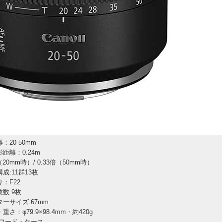
：20-50mm
距離：0.24m
（20mm時）/ 0.33倍（50mm時）
成:11群13枚
：F22
数:9枚
ターサイズ:67mm
重さ：φ79.9×98.4mm・約420g
:フード・ケース