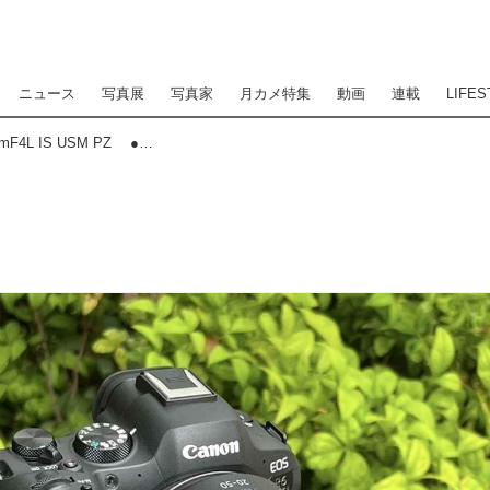
ニュース
写真展
写真家
月カメ特集
動画
連載
LIFES
Lens Impression! キヤノン RF20-50mmF4L IS USM PZ ●実勢予想価格：21万3400円（税込） ●photo＆text:豊田慶記