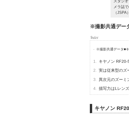
スタジオ
メラ誌で
（JSP
※撮影共通データ■
※撮影共通データ■キヤノ
キヤノン RF20-5
実は従来型のズ
異次元のズーミ
描写力はLレン
キヤノン RF20