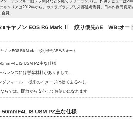
マン・デジタル一眼レフ開発などを経てフリーランスに。作例デビューは200
のキャリアは2012年から。カメラグランプリ外部選考委員。日本作例写真家
A）会員。
キヤノン EOS R6 Mark Ⅱ 絞り優先AE WB:オー
ン EOS R6 Mark Ⅱ 絞り優先AE WB:オート
0mmF4L IS USM PZ主な仕様
ームレンズには懸念材料がありまして…
ングフィール！ 従来のイメージは捨て去るべし
ズならでは。開放から安心してお使いになれます
-50mmF4L IS USM PZ主な仕様