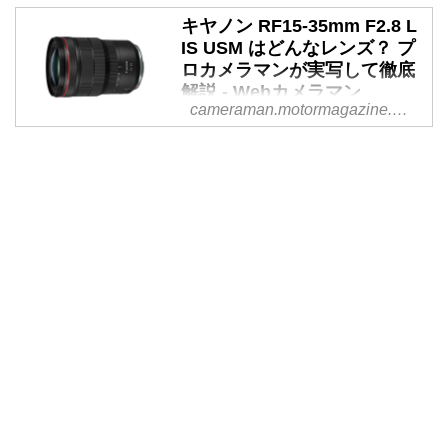
の大口径AFレンズとしては異例
カメラマン
の軽さを誇る。この軽さを実現し
キヤノン RF15-35mm F2.8 L
IS USM はどんなレンズ？ プ
た立役者は大口径のプラスチック
この2月20日にRF14mmと同時発
ロカメラマンが実写して徹底
モールドレンズだろう。RF28mm
売となったRF7-14mm。今をさか
解説 - Webカメラマン
F2.8 STMのカモメレンズなど、
のぼること15年前に出たEF8-
cameraman.motormagazine.co.jp
キヤノンはPMo非球面レンズでは
15mm F4 L USMの後継レンズと
キヤノンの超広角ズームレンズ
一歩リードしているように感じて
なる。ということでEF8-15mmを
「RF15-35mm F2.8 L IS USM」
いる。
発売以来愛用している筆者にとっ
の性能は？ プロカメラマン・チ
ては待望の新型レンズの登場とな
ャーリィ古庄氏が実際に撮影した
り、発表と同時に即座にオーダー
インプレッションを、写真ととも
を入れた次第である。
に徹底解説します。