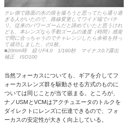
テレ側で路面の水の痕を撮ろうと思ってたら通り過
ぎる人がいたので、路線変更してワイド端でパチ
リ。従来のパワーズームだと諦めていたと思うけれ
ども、本レンズなら手動ズームの速度（時間）感覚
で間に合っちゃうのでチャレンジしたら余裕を持っ
て成功しました、の1枚。
■20mm時 絞りF4.0 1/160秒 マイナス0.7露出
補正 ISO100
当然フォーカスについても、ギアを介してフ
ォーカスレンズ群を駆動させる方式のものに
ついては同じことが当て嵌まる。ところが、
ナノUSMとVCMはアクチュエータのトルクを
ダイレクトにレンズに伝達できるので、フォ
ーカスの安定性が大きく向上している。