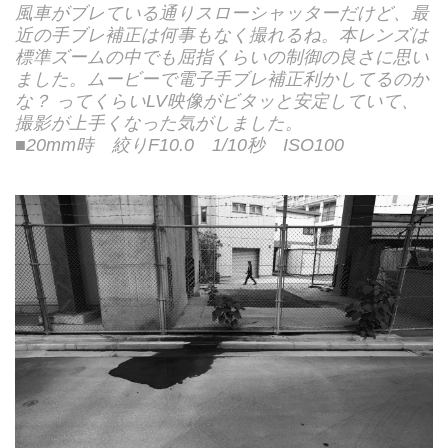
風車がブレている通りスローシャッターだけど、最
近の手ブレ補正は何事もなく撮れるね。本レンズは
標準ズームの中でも屈指くらいの制御の良さに思い
ました。ムービーで電子手ブレ補正利かしてるのか
な？ ってくらいLV映像がビタッと安定していて、
撮影が上手くなった気がしました。
■20mm時 絞りF10.0 1/10秒 ISO100