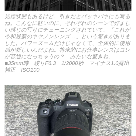
光線状態もあるけど、引きだとパッキパキにも写る
ね。こんなに軽いのに、それぞれのシーンで好まし
い感じの写りにチューニングされていて、「これが
令和最新のキヤノンレンズ…」という驚きがありま
した。パワーズームだけじゃなくて、全体的に使用
感が新しいんだよね。将来的にお仕事レンズはコレ
が普通になっちゃうの？ みたいな驚きね。
■35mm時 絞りF6.3 1/2000秒 マイナス1.0露出
補正 ISO100