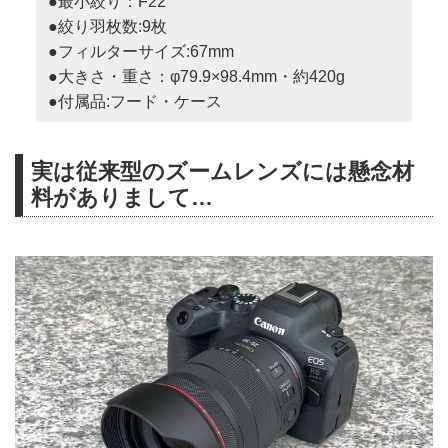
●最小絞り：F22
●絞り羽枚数:9枚
●フィルターサイズ:67mm
●大きさ・重さ：φ79.9×98.4mm・約420g
●付属品:フード・ケース
実は従来型のズームレンズには懸念材
料がありまして…