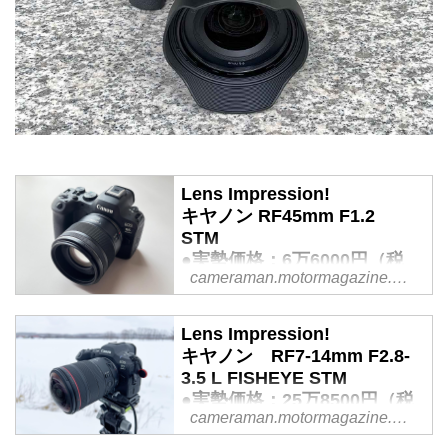
Lens Impression!
キヤノン RF45mm F1.2
STM
●実勢価格：6万6000円（税
cameraman.motormagazine.co.jp
込）
●photo＆text:豊田慶記 - Web
カメラマン
Lens Impression!
キヤノン RF7-14mm F2.8-
2025年末、キヤノンから魅力的
3.5 L FISHEYE STM
な大口径単焦点レンズが登場し
●実勢価格：25万8500円（税
た。開放F1.2という大口径であり
cameraman.motormagazine.co.jp
込）
ながら重さが350g未満と、現代
●photo＆text:山本純一 - Web