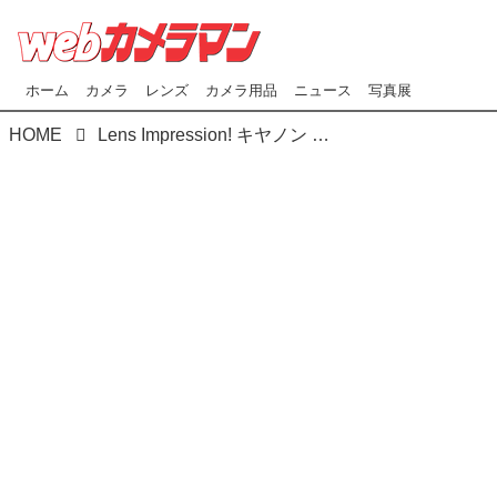
ホーム
カメラ
レンズ
カメラ用品
ニュース
写真展
HOME
Lens Impression! キヤノン RF20-50mmF4L IS USM PZ ●実勢予想価格：21万3400円（税込） ●photo＆text:豊田慶記