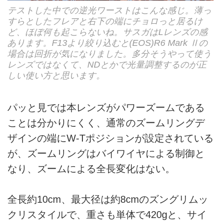
テストした中での逆光ワーストはこんな感じ。薄っ
すらとしたフレアと右下の端にチョロっと居るけ
ど、ほぼ何も起こらないね。サスガはLレンズの感
あります。F13より絞り込むと(EOS)R6 Mark Ⅱの
場合は回折が気になりました。多分そうやって使う
レンズではなくて、NDとかで光量調整するのが正
しい使い方と思います。
パッと見では本レンズがパワーズームである
ことは分かりにくく、通常のズームリングデ
ザインの端にW-Tポジションが設定されている
が、ズームリングはバイワイヤによる制御と
なり、ズームによる全長変化はない。
全長約10cm、最大径は約8cmのズングリムッ
クリスタイルで、重さも単体で420gと、サイ