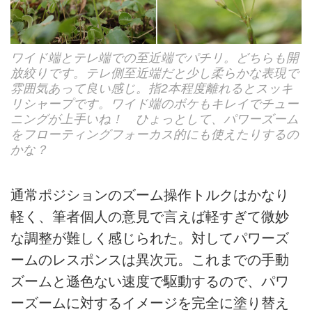
ワイド端とテレ端での至近端でパチリ。どちらも開
放絞りです。テレ側至近端だと少し柔らかな表現で
雰囲気あって良い感じ。指2本程度離れるとスッキ
リシャープです。ワイド端のボケもキレイでチュー
ニングが上手いね！ ひょっとして、パワーズーム
をフローティングフォーカス的にも使えたりするの
かな？
通常ポジションのズーム操作トルクはかなり
軽く、筆者個人の意見で言えば軽すぎて微妙
な調整が難しく感じられた。対してパワーズ
ームのレスポンスは異次元。これまでの手動
ズームと遜色ない速度で駆動するので、パワ
ーズームに対するイメージを完全に塗り替え