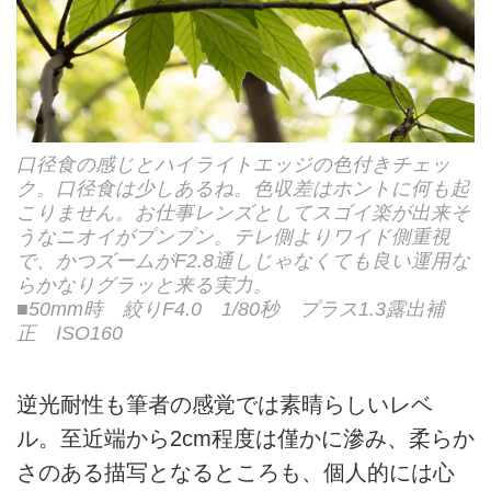
口径食の感じとハイライトエッジの色付きチェッ
ク。口径食は少しあるね。色収差はホントに何も起
こりません。お仕事レンズとしてスゴイ楽が出来そ
うなニオイがプンプン。テレ側よりワイド側重視
で、かつズームがF2.8通しじゃなくても良い運用な
らかなりグラッと来る実力。
■50mm時 絞りF4.0 1/80秒 プラス1.3露出補
正 ISO160
逆光耐性も筆者の感覚では素晴らしいレベ
ル。至近端から2cm程度は僅かに滲み、柔らか
さのある描写となるところも、個人的には心