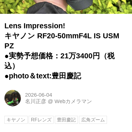
Lens Impression!
キヤノン RF20-50mmF4L IS USM
PZ
●実勢予想価格：21万3400円（税
込）
●photo＆text:豊田慶記
2026-06-04
名川正彦
@
Webカメラマン
キヤノン
RFレンズ
豊田慶記
広角ズーム