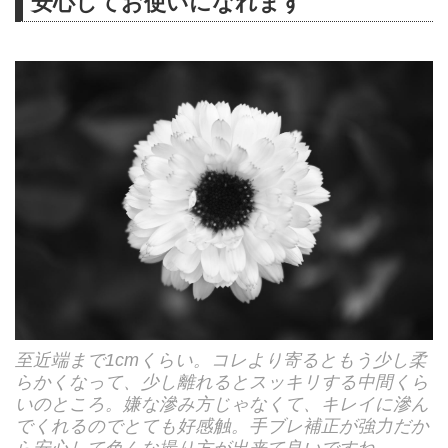
安心してお使いになれます
至近端まで1cmくらい。コレより寄るともう少し柔
らかくなって、少し離れるとスッキリする中間くら
いのところ。嫌な滲み方じゃなくて、キレイに滲ん
でくれるのでとても好感触。手ブレ補正が強力だか
ら安心して色んな撮り方が出来て良いですね。