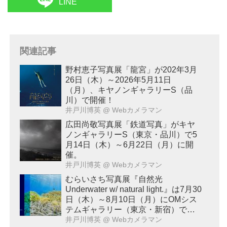
LINE
関連記事
野村恵子写真展「龍宮」が202年3月
26日（木）～2026年5月11日
（月）、キヤノンギャラリーS（品
川）で開催！
井戸川博英
@ Webカメラマン
広田尚敬写真展「鉄道写真」がキヤ
ノンギャラリーS（東京・品川）で5
月14日（木）～6月22日（月）に開
催。
井戸川博英
@ Webカメラマン
むらいさち写真展『自然光
Underwater w/ natural light.』は7月30
日（木）～8月10日（月）にOMシス
テムギャラリー（東京・新宿）で開
催！
井戸川博英
@ Webカメラマン